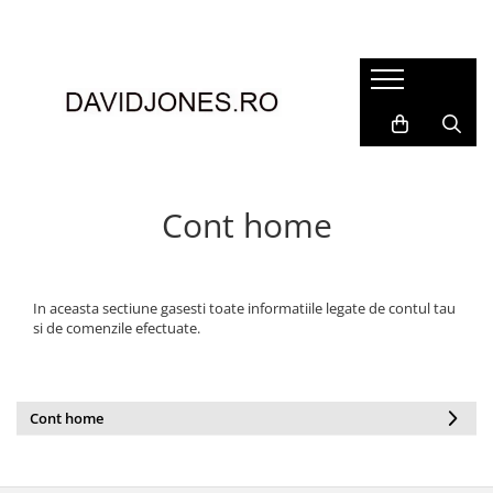
Femei
Accesorii
Clutch
Genti din piele
Genti si posete
Cont home
Imbracaminte
Camasi si topuri
Incaltaminte
In aceasta sectiune gasesti toate informatiile legate de contul tau
si de comenzile efectuate.
Cizme si botine
Mocasini si balerini
Pantofi
Cont home