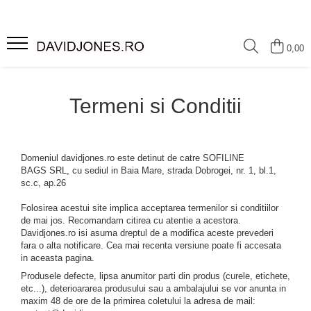
Femei
0,00
Accesorii
Clutch
Termeni si Conditii
Genti din piele
Genti si posete
Imbracaminte
Domeniul davidjones.ro este detinut de catre SOFILINE
BAGS SRL, cu sediul in Baia Mare, strada Dobrogei, nr. 1, bl.1,
Camasi si topuri
sc.c, ap.26
Incaltaminte
Folosirea acestui site implica acceptarea termenilor si conditiilor
Cizme si botine
de mai jos. Recomandam citirea cu atentie a acestora.
Mocasini si balerini
Davidjones.ro isi asuma dreptul de a modifica aceste prevederi
fara o alta notificare. Cea mai recenta versiune poate fi accesata
Pantofi
in aceasta pagina.
Produsele defecte, lipsa anumitor parti din produs (curele, etichete,
etc...), deterioararea produsului sau a ambalajului se vor anunta in
maxim 48 de ore de la primirea coletului la adresa de mail: