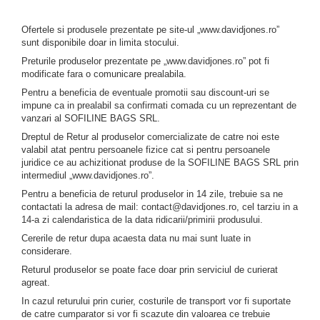
Ofertele si produsele prezentate pe site-ul „www.davidjones.ro”
sunt disponibile doar in limita stocului.
Preturile produselor prezentate pe „www.davidjones.ro” pot fi
modificate fara o comunicare prealabila.
Pentru a beneficia de eventuale promotii sau discount-uri se
impune ca in prealabil sa confirmati comada cu un reprezentant de
vanzari al SOFILINE BAGS SRL.
Dreptul de Retur al produselor comercializate de catre noi este
valabil atat pentru persoanele fizice cat si pentru persoanele
juridice ce au achizitionat produse de la SOFILINE BAGS SRL prin
intermediul „www.davidjones.ro”.
Pentru a beneficia de returul produselor in 14 zile, trebuie sa ne
contactati la adresa de mail: contact@davidjones.ro, cel tarziu in a
14-a zi calendaristica de la data ridicarii/primirii produsului.
Cererile de retur dupa acaesta data nu mai sunt luate in
considerare.
Returul produselor se poate face doar prin serviciul de curierat
agreat.
In cazul returului prin curier, costurile de transport vor fi suportate
de catre cumparator si vor fi scazute din valoarea ce trebuie