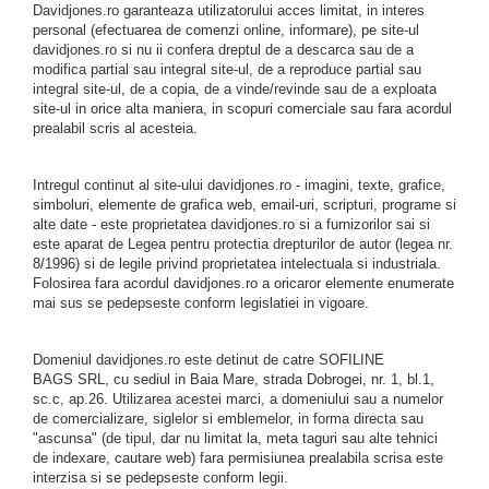
Davidjones.ro garanteaza utilizatorului acces limitat, in interes
personal (efectuarea de comenzi online, informare), pe site-ul
davidjones.ro si nu ii confera dreptul de a descarca sau de a
modifica partial sau integral site-ul, de a reproduce partial sau
integral site-ul, de a copia, de a vinde/revinde sau de a exploata
site-ul in orice alta maniera, in scopuri comerciale sau fara acordul
prealabil scris al acesteia.
Intregul continut al site-ului davidjones.ro - imagini, texte, grafice,
simboluri, elemente de grafica web, email-uri, scripturi, programe si
alte date - este proprietatea davidjones.ro si a furnizorilor sai si
este aparat de Legea pentru protectia drepturilor de autor (legea nr.
8/1996) si de legile privind proprietatea intelectuala si industriala.
Folosirea fara acordul davidjones.ro a oricaror elemente enumerate
mai sus se pedepseste conform legislatiei in vigoare.
Domeniul davidjones.ro este detinut de catre SOFILINE
BAGS SRL, cu sediul in Baia Mare, strada Dobrogei, nr. 1, bl.1,
sc.c, ap.26. Utilizarea acestei marci, a domeniului sau a numelor
de comercializare, siglelor si emblemelor, in forma directa sau
"ascunsa" (de tipul, dar nu limitat la, meta taguri sau alte tehnici
de indexare, cautare web) fara permisiunea prealabila scrisa este
interzisa si se pedepseste conform legii.