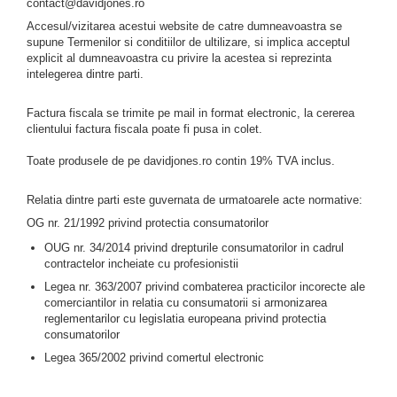
contact@davidjones.ro
Accesul/vizitarea acestui website de catre dumneavoastra se
supune Termenilor si conditiilor de ultilizare, si implica acceptul
explicit al dumneavoastra cu privire la acestea si reprezinta
intelegerea dintre parti.
Factura fiscala se trimite pe mail in format electronic, la cererea
clientului factura fiscala poate fi pusa in colet.
Toate produsele de pe davidjones.ro contin 19% TVA inclus.
Relatia dintre parti este guvernata de urmatoarele acte normative:
OG nr. 21/1992 privind protectia consumatorilor
OUG nr. 34/2014 privind drepturile consumatorilor in cadrul
contractelor incheiate cu profesionistii
Legea nr. 363/2007 privind combaterea practicilor incorecte ale
comerciantilor in relatia cu consumatorii si armonizarea
reglementarilor cu legislatia europeana privind protectia
consumatorilor
Legea 365/2002 privind comertul electronic