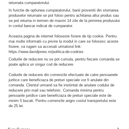
returnata cumparatorului.
In functie de optiunea cumparatorului, banii proveniti din stornarea
produselor returnate se pot folosi pentru achitarea altui produs sau
se pot returna in termen de maxim 14 zile de la primirea produsului
in contul bancar indicat de cumparator.
Aceasta pagina de internet foloseste fisiere de tip cookie. Pentru
mai multe informatii cu privire la modul in care se folosesc aceste
fisiere, va rugam sa accesati urmatorul link:
https://www.davidjones.ro/politica-de-cookies
Codurile de reducere nu se pot cumula, pentru fiecare comanda se
poate aplica un singur cod de reducere.
Codurile de reducere din comenzile efectuate de catre persoanele
juritice care beneficiaza de preturi speciale vor fi anulate din
comanda. Clientul urmand sa fie instiintat de anulare codului de
reducere prin mail sau telefonic. Comanda minima pentru
persoanle juridice care beneficiaza de preturi speciale este de
minim 5 bucati. Pentru comenzile angro costul transportului este
de 25 lei.