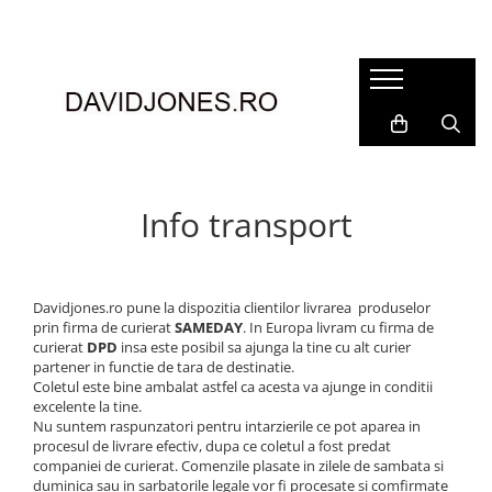
Femei
Accesorii
Clutch
Genti din piele
Genti si posete
Info transport
Imbracaminte
Camasi si topuri
Incaltaminte
Davidjones.ro pune la dispozitia clientilor livrarea produselor
prin firma de curierat
SAMEDAY
. In Europa livram cu firma de
Cizme si botine
curierat
DPD
insa este posibil sa ajunga la tine cu alt curier
Mocasini si balerini
partener in functie de tara de destinatie.
Coletul este bine ambalat astfel ca acesta va ajunge in conditii
Pantofi
excelente la tine.
Nu suntem raspunzatori pentru intarzierile ce pot aparea in
procesul de livrare efectiv, dupa ce coletul a fost predat
companiei de curierat. Comenzile plasate in zilele de sambata si
duminica sau in sarbatorile legale vor fi procesate si comfirmate