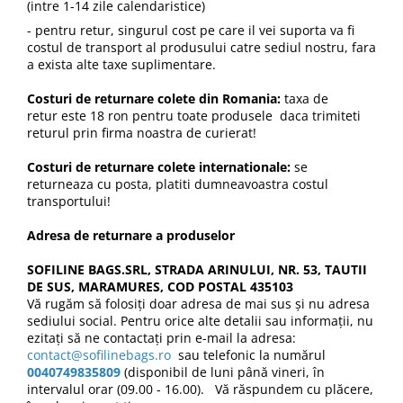
(intre 1-14 zile calendaristice)
- pentru retur, singurul cost pe care il vei suporta va fi
costul de transport al produsului catre sediul nostru, fara
a exista alte taxe suplimentare.
Costuri de returnare colete din Romania:
taxa de
retur este 18 ron pentru toate produsele daca trimiteti
returul prin firma noastra de curierat!
Costuri de returnare colete internationale:
se
returneaza cu posta, platiti dumneavoastra costul
transportului!
Adresa de returnare a produselor
SOFILINE BAGS.SRL, STRADA ARINULUI, NR. 53, TAUTII
DE SUS, MARAMURES, COD POSTAL 435103
Vă rugăm să folosiți doar adresa de mai sus și nu adresa
sediului social. Pentru orice alte detalii sau informații, nu
ezitați să ne contactați prin e-mail la adresa:
contact@sofilinebags.ro
sau telefonic la numărul
004
0
749835809
(disponibil de luni până vineri, în
intervalul orar (09.00 - 16.00). Vă răspundem cu plăcere,