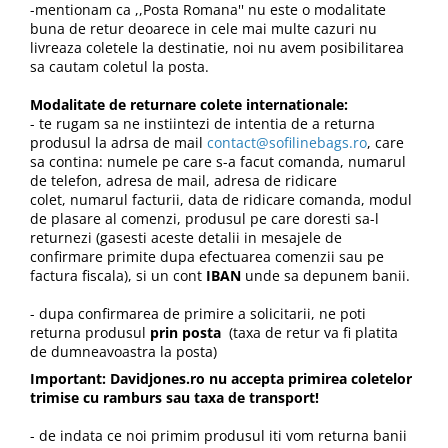
-mentionam ca ,,Posta Romana'' nu este o modalitate
buna de retur deoarece in cele mai multe cazuri nu
livreaza coletele la destinatie, noi nu avem posibilitarea
sa cautam coletul la posta.
Modalitate de returnare colete internationale:
- te rugam sa ne instiintezi de intentia de a returna
produsul la adrsa de mail
contact@sofilinebags.ro
, care
sa contina: numele pe care s-a facut comanda, numarul
de telefon, adresa de mail, adresa de ridicare
colet, numarul facturii, data de ridicare comanda, modul
de plasare al comenzi, produsul pe care doresti sa-l
returnezi (gasesti aceste detalii in mesajele de
confirmare primite dupa efectuarea comenzii sau pe
factura fiscala), si un cont
IBAN
unde sa depunem banii.
- dupa confirmarea de primire a solicitarii, ne poti
returna produsul
prin posta
(taxa de retur va fi platita
de dumneavoastra la posta)
Important: Davidjones.ro nu accepta primirea coletelor
trimise cu ramburs sau taxa de transport!
- de indata ce noi primim produsul iti vom returna banii