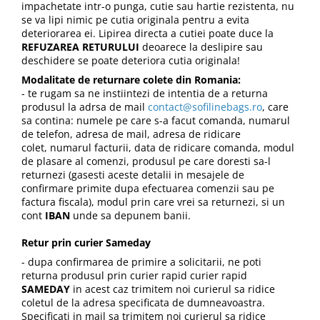
impachetate intr-o punga, cutie sau hartie rezistenta, nu
se va lipi nimic pe cutia originala pentru a evita
deteriorarea ei. Lipirea directa a cutiei poate duce la
REFUZAREA RETURULUI
deoarece la deslipire sau
deschidere se poate deteriora cutia originala!
Modalitate de returnare colete din Romania:
- te rugam sa ne instiintezi de intentia de a returna
produsul la adrsa de mail
contact@sofilinebags.ro
, care
sa contina: numele pe care s-a facut comanda, numarul
de telefon, adresa de mail, adresa de ridicare
colet, numarul facturii, data de ridicare comanda, modul
de plasare al comenzi, produsul pe care doresti sa-l
returnezi (gasesti aceste detalii in mesajele de
confirmare primite dupa efectuarea comenzii sau pe
factura fiscala), modul prin care vrei sa returnezi, si un
cont
IBAN
unde sa depunem banii.
Retur prin curier Sameday
- dupa confirmarea de primire a solicitarii, ne poti
returna produsul
prin curier rapid
curier rapid
SAMEDAY
in acest caz trimitem noi curierul sa ridice
coletul de la adresa specificata de dumneavoastra.
Specificati in mail
sa trimitem noi curierul sa ridice