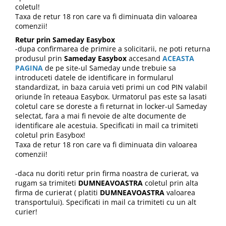
coletul!
Taxa de retur 18 ron care va fi diminuata din valoarea
comenzii!
Retur prin Sameday Easybox
-dupa confirmarea de primire a solicitarii, ne poti returna
produsul
prin
Sameday Easybox
accesand
ACEASTA
PAGINA
de pe site-ul Sameday unde trebuie sa
introduceti datele de identificare in formularul
standardizat, in baza caruia veti primi un cod PIN valabil
oriunde în reteaua Easybox. Urmatorul pas este sa lasati
coletul care se doreste a fi returnat in locker-ul Sameday
selectat, fara a mai fi nevoie de alte documente de
identificare ale acestuia. Specificati in mail
ca trimiteti
coletul prin Easybox!
Taxa de retur 18 ron care va fi diminuata din valoarea
comenzii!
-daca nu doriti retur prin firma noastra de curierat, va
rugam sa trimiteti
DUMNEAVOASTRA
coletul prin alta
firma de curierat ( platiti
DUMNEAVOASTRA
valoarea
transportului). Specificati in mail
ca trimiteti cu un alt
curier!