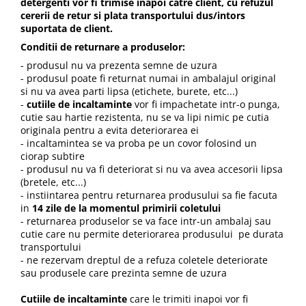
detergenti vor fi trimise inapoi catre client, cu refuzul
cererii de retur si plata transportului dus/intors
suportata de client.
Conditii de returnare a produselor:
- produsul nu va prezenta semne de uzura
- produsul poate fi returnat numai in ambalajul original
si nu va avea parti lipsa (etichete, burete, etc...)
-
cutiile de incaltaminte
vor fi impachetate intr-o punga,
cutie sau hartie rezistenta, nu se va lipi nimic pe cutia
originala pentru a evita deteriorarea ei
- incaltamintea se va proba pe un covor folosind un
ciorap subtire
- produsul nu va fi deteriorat si nu va avea accesorii lipsa
(bretele, etc...)
- instiintarea pentru returnarea produsului sa fie facuta
in
14 zile de la momentul primirii coletului
- returnarea produselor se va face intr-un ambalaj sau
cutie care nu permite deteriorarea produsului pe durata
transportului
- ne rezervam dreptul de a refuza coletele deteriorate
sau produsele care prezinta semne de uzura
Cutiile de incaltaminte
care le trimiti inapoi vor fi