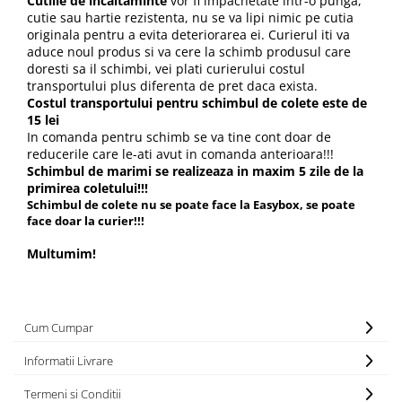
C
utiile de incaltaminte
vor fi impachetate intr-o punga,
cutie sau hartie rezistenta, nu se va lipi nimic pe cutia
originala pentru a evita deteriorarea ei. Curierul iti va
aduce noul produs si va cere la schimb produsul care
doresti sa il schimbi, vei plati curierului costul
transportului plus diferenta de pret daca exista.
Costul transportului pentru schimbul de colete este de
15 lei
In comanda pentru schimb se va tine cont doar de
reducerile care le-ati avut in comanda anterioara!!!
Schimbul de marimi se realizeaza in maxim 5 zile de la
primirea coletului!!!
Schimbul de colete nu se poate face la Easybox, se poate
face doar la curier!!!
Multumim!
Cum Cumpar
Informatii Livrare
Termeni si Conditii