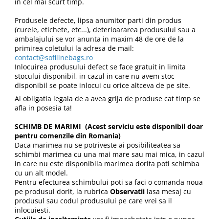
în cel mai scurt timp.
Produsele defecte, lipsa anumitor parti din produs
(curele, etichete, etc...), deterioararea produsului sau a
ambalajului se vor anunta in maxim 48 de ore de la
primirea coletului la adresa de mail:
contact@sofilinebags.ro
Inlocuirea produsului defect se face gratuit in limita
stocului disponibil, in cazul in care nu avem stoc
disponibil se poate inlocui cu orice altceva de pe site.
Ai obligatia legala de a avea grija de produse cat timp se
afla in posesia ta!
SCHIMB DE MARIMI (Acest serviciu este disponibil doar
pentru comenzile din Romania)
Daca marimea nu se potriveste ai posibiliteatea sa
schimbi marimea cu una mai mare sau mai mica, in cazul
in care nu este disponibila marimea dorita poti schimba
cu un alt model.
Pentru efecturea schimbului poti sa faci o comanda noua
pe produsul dorit, la rubrica
Observatii
lasa mesaj cu
produsul sau codul produsului pe care vrei sa il
inlocuiesti.