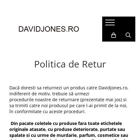
Femei
Accesorii
Clutch
Genti din piele
Genti si posete
Politica de Retur
Imbracaminte
Camasi si topuri
Incaltaminte
Dacă doresti sa returnezi un produs catre Davidjones.ro,
indiferent de motiv, trebuie să urmezi
Cizme si botine
procedurile noastre de returnare (prezentate mai jos) si
Mocasini si balerini
sa trimiti catre noi produsul pe care l-ai primit de la noi,
Pantofi
în conformitate cu aceste proceduri.
Din pacate coletele cu produse fara toate etichetele
originale atasate, cu produse deteriorate, purtate sau
spalate si cu urme de murdarie, parfum, cosmetice sau