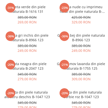
Geanta verde din piele
Geanta nude cu imprimeu
-31%
-23%
naturala B-1616 131
floral din piele naturala B-
1330 M9
389,00 RON
429,00 RON
269,00 RON
329,00 RON
Geanta gri inchis din piele
Geanta bej din piele naturala
-36%
-36%
naturala B-8966 123
B-8966 123
389,00 RON
389,00 RON
249,00 RON
249,00 RON
Geanta neagra din piele
Geanta mov lavanda din piele
-20%
-21%
naturala B-2047 123
naturala B-1755 125
349,00 RON
389,00 RON
279,00 RON
309,00 RON
Geanta din piele naturala
Geanta din piele naturala
-20%
-20%
albastru deschis B-1047 123
barbie roz B-1047 123
349,00 RON
349,00 RON
279,00 RON
279,00 RON