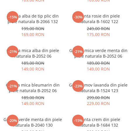
Geanta alba de tip plic din
Geanta rosie din piele
-15%
-30%
piele naturala B-2066 132
naturala B-1602 122
199,00 RON
249,00 RON
169,00 RON
175,00 RON
Geanta mica alba din piele
Geanta mica verde menta din
-21%
-21%
naturala B-2052 06
piele naturala B-2052 06
189,00 RON
189,00 RON
149,00 RON
149,00 RON
Geanta mica bleumarin din
Geanta mov lavanda din piele
-21%
-23%
piele naturala B-2052 06
naturala B-1524 123
189,00 RON
299,00 RON
149,00 RON
229,00 RON
Geanta verde menta din piele
Geanta crem din piele
-20%
-15%
naturala B-2040 130
naturala B-1684 132