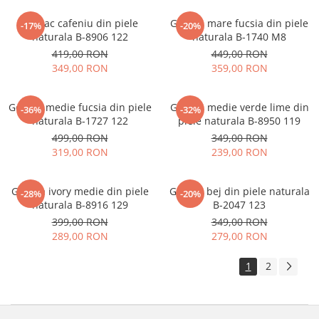
Rucsac cafeniu din piele
Geanta mare fucsia din piele
-17%
-20%
naturala B-8906 122
naturala B-1740 M8
419,00 RON
449,00 RON
349,00 RON
359,00 RON
Geanta medie fucsia din piele
Geanta medie verde lime din
-36%
-32%
naturala B-1727 122
piele naturala B-8950 119
499,00 RON
349,00 RON
319,00 RON
239,00 RON
Geanta ivory medie din piele
Geanta bej din piele naturala
-28%
-20%
naturala B-8916 129
B-2047 123
399,00 RON
349,00 RON
289,00 RON
279,00 RON
1
2