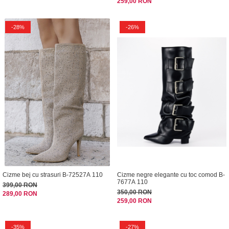
259,00 RON
-28%
-26%
Cizme bej cu strasuri B-72527A 110
Cizme negre elegante cu toc comod B-
7677A 110
399,00 RON
350,00 RON
289,00 RON
259,00 RON
-35%
-27%