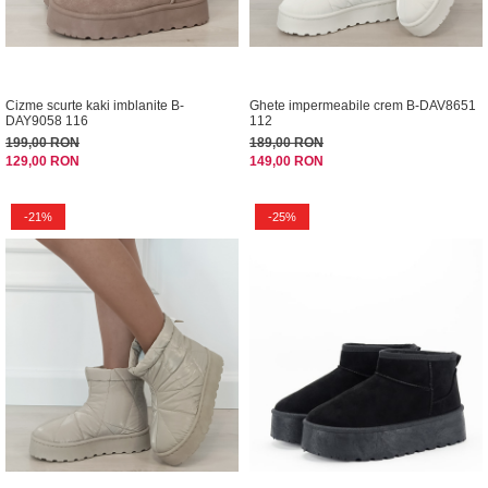
Cizme scurte kaki imblanite B-
Ghete impermeabile crem B-DAV8651
DAY9058 116
112
199,00 RON
189,00 RON
129,00 RON
149,00 RON
-21%
-25%