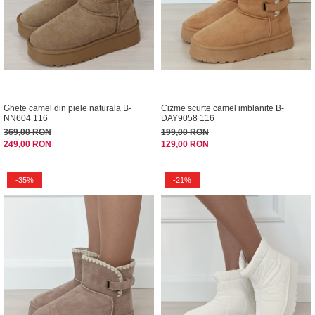
Ghete camel din piele naturala B-
Cizme scurte camel imblanite B-
NN604 116
DAY9058 116
369,00 RON
199,00 RON
249,00 RON
129,00 RON
-35%
-21%