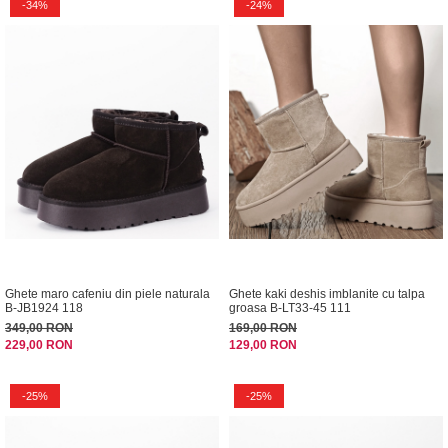
-34%
-24%
Ghete maro cafeniu din piele naturala
Ghete kaki deshis imblanite cu talpa
B-JB1924 118
groasa B-LT33-45 111
349,00 RON
169,00 RON
229,00 RON
129,00 RON
-25%
-25%