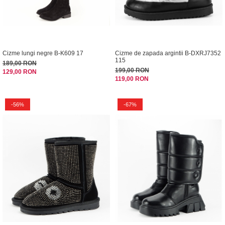
Cizme lungi negre B-K609 17
Cizme de zapada argintii B-DXRJ7352
115
189,00 RON
199,00 RON
129,00 RON
119,00 RON
-56%
-67%