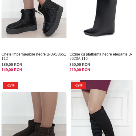
Ghete impermeabile negre B-DAV8651
Cizme cu platforma negre elegante B-
112
9623A 116
189,00 RON
350,00 RON
149,00 RON
219,00 RON
-27%
-29%