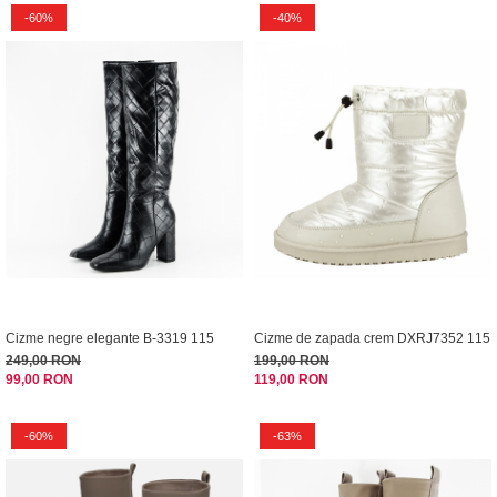
-60%
-40%
Cizme negre elegante B-3319 115
Cizme de zapada crem DXRJ7352 115
249,00 RON
199,00 RON
99,00 RON
119,00 RON
-60%
-63%