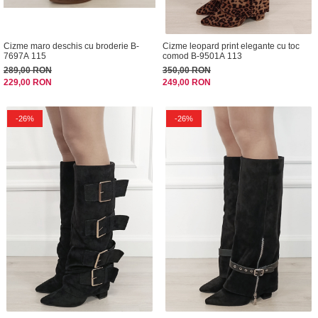
Cizme maro deschis cu broderie B-
Cizme leopard print elegante cu toc
7697A 115
comod B-9501A 113
289,00 RON
350,00 RON
229,00 RON
249,00 RON
-26%
-26%