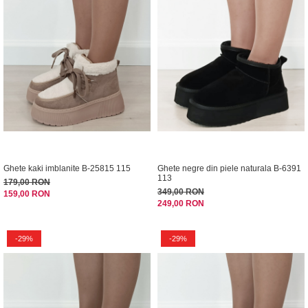
Ghete kaki imblanite B-25815 115
Ghete negre din piele naturala B-6391
113
179,00 RON
349,00 RON
159,00 RON
249,00 RON
-29%
-29%