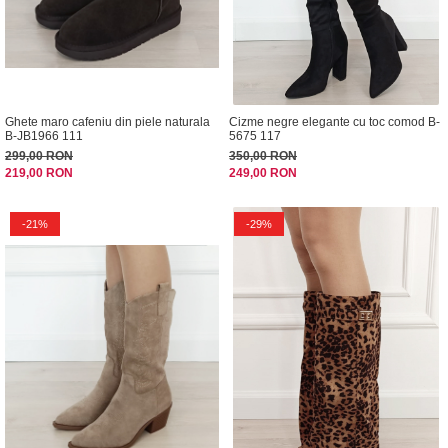
Ghete maro cafeniu din piele naturala
Cizme negre elegante cu toc comod B-
B-JB1966 111
5675 117
299,00 RON
350,00 RON
219,00 RON
249,00 RON
-21%
-29%