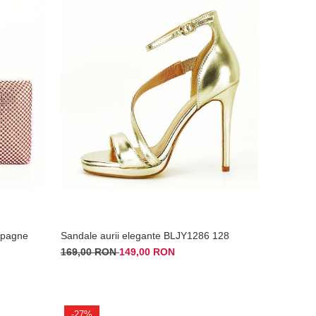
mpagne
Sandale aurii elegante BLJY1286 128
169,00 RON
149,00 RON
-27%