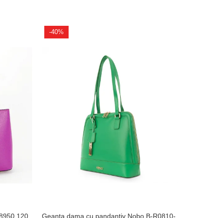
-40%
-8950 120
Geanta dama cu pandantiv Nobo B-R0810-