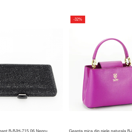
-32%
egant B-BJH-715 06 Negru
Geanta mica din piele naturala B