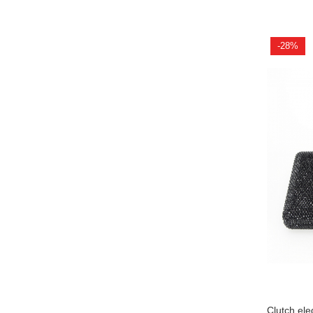
-28%
Clutch el