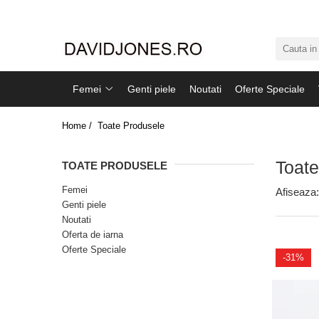
Femei
Accesorii
Femei
Genti piele
Noutati
Oferte Speciale
Clutch
Genti din piele
Home /
Toate Produsele
Genti si posete
Imbracaminte
Toate
TOATE PRODUSELE
Camasi si topuri
Femei
Afiseaza:
Incaltaminte
Genti piele
Cizme si botine
Noutati
Oferta de iarna
Mocasini si balerini
Oferte Speciale
Pantofi
-31%