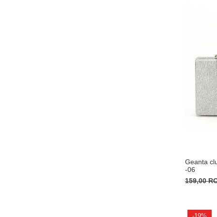
Geanta clu
-06
159,00 
-19%