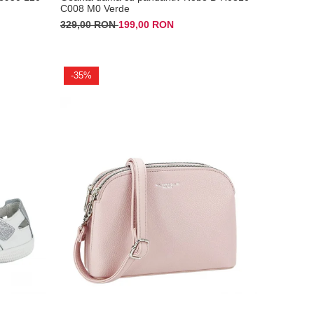
C008 M0 Verde
329,00 RON
199,00 RON
-35%