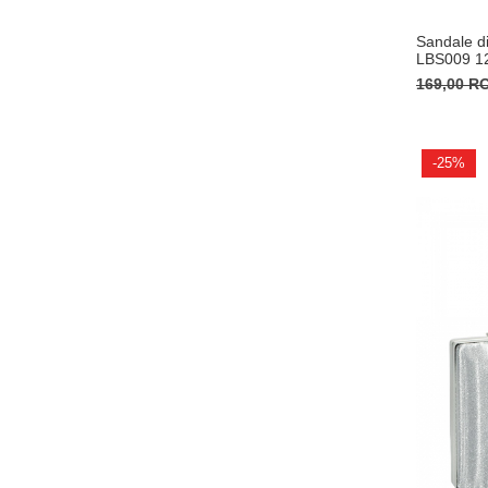
Sandale di
LBS009 12
169,00 
-25%