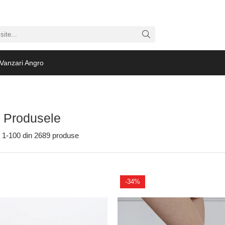
Vanzari Angro
 Produsele
1-
100
din
2689
produse
-34%