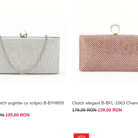
tch argintie cu sclipici B-BYH809
Clutch elegant B-BFL-1063 Cha
179,00 RON
139,00 RON
RON
109,00 RON
-45%