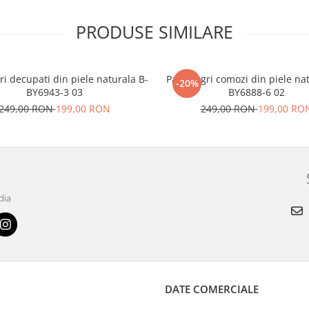
PRODUSE SIMILARE
gri decupati din piele naturala B-
Pantofi gri comozi din piele na
-20%
BY6943-3 03
BY6888-6 02
249,00 RON
199,00 RON
249,00 RON
199,00 RO
dia
DATE COMERCIALE