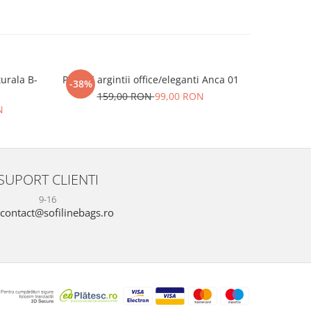
turala B-
Pantofi argintii office/eleganti Anca 01
Panto
-38%
-22%
159,00 RON
99,00 RON
17
N
SUPORT CLIENTI
9-16
contact@sofilinebags.ro