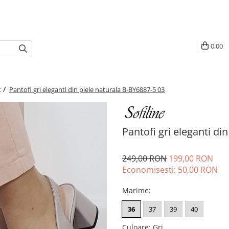
0,00
c /
Pantofi gri eleganti din piele naturala B-BY6887-5 03
Pantofi gri eleganti di
249,00 RON
199,00 RON
Economisesti:
50,00
RON
Marime
:
36
37
39
40
Culoare
:
Gri