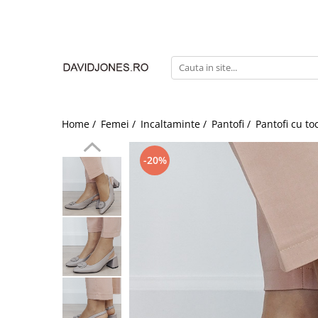
Femei
Accesorii
Clutch
Genti din piele
Home /
Femei /
Incaltaminte /
Pantofi /
Pantofi cu to
Genti si posete
Imbracaminte
-20%
Camasi si topuri
Incaltaminte
Cizme si botine
Mocasini si balerini
Pantofi