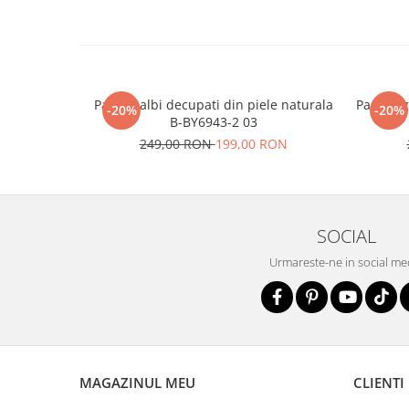
Pantofi albi decupati din piele naturala
Pantofi 
-20%
-20%
B-BY6943-2 03
249,00 RON
199,00 RON
SOCIAL
Urmareste-ne in social me
MAGAZINUL MEU
CLIENTI