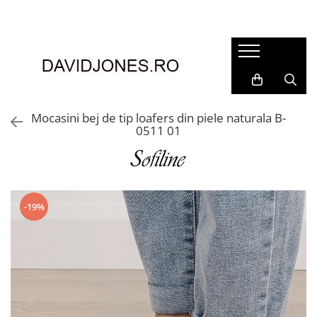
Femei
Accesorii
Clutch
Genti din piele
Mocasini bej de tip loafers din piele naturala B-
0511 01
Genti si posete
Imbracaminte
Camasi si topuri
Incaltaminte
-19%
Cizme si botine
Mocasini si balerini
Pantofi