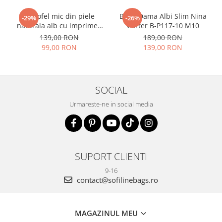
Portofel mic din piele
Blugi Dama Albi Slim Nina
-29%
-26%
naturala alb cu imprimeu
Carter B-P117-10 M10
B-8912 07
139,00 RON
189,00 RON
99,00 RON
139,00 RON
SOCIAL
Urmareste-ne in social media
SUPORT CLIENTI
9-16
contact@sofilinebags.ro
MAGAZINUL MEU