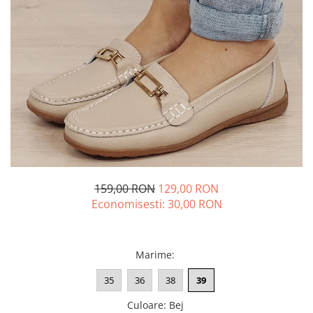
159,00 RON
129,00 RON
Economisesti:
30,00
RON
Marime
:
35
36
38
39
Culoare
:
Bej