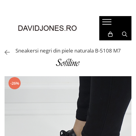
Femei
Accesorii
Clutch
Genti din piele
Sneakersi negri din piele naturala B-5108 M7
Genti si posete
Imbracaminte
Camasi si topuri
Incaltaminte
-26%
Cizme si botine
Mocasini si balerini
Pantofi