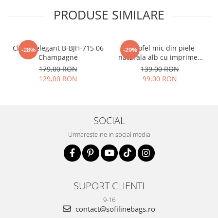
PRODUSE SIMILARE
Clutch elegant B-BJH-715 06
Portofel mic din piele
-28%
-29%
Champagne
naturala alb cu imprimeu
B-8912 07
179,00 RON
139,00 RON
129,00 RON
99,00 RON
SOCIAL
Urmareste-ne in social media
SUPORT CLIENTI
9-16
contact@sofilinebags.ro