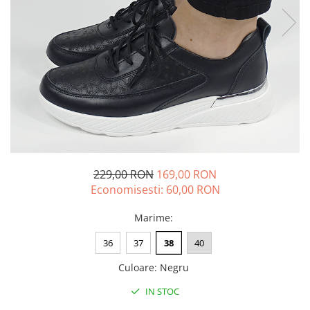
229,00 RON
169,00 RON
Economisesti:
60,00
RON
Marime
:
36
37
38
40
Culoare
:
Negru
IN STOC