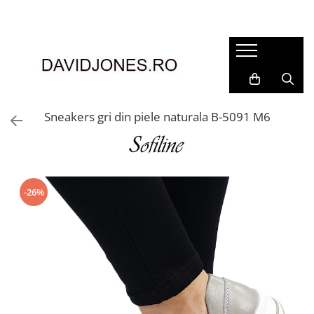
Femei
Accesorii
Clutch
Genti din piele
Sneakers gri din piele naturala B-5091 M6
Genti si posete
Imbracaminte
Camasi si topuri
Incaltaminte
-26%
Cizme si botine
Mocasini si balerini
Pantofi