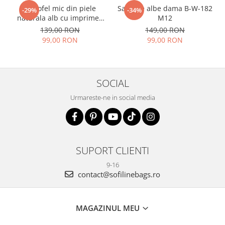
Portofel mic din piele
Sandale albe dama B-W-182
-29%
-34%
naturala alb cu imprimeu
M12
B-8912 07
139,00 RON
149,00 RON
99,00 RON
99,00 RON
SOCIAL
Urmareste-ne in social media
SUPORT CLIENTI
9-16
contact@sofilinebags.ro
MAGAZINUL MEU