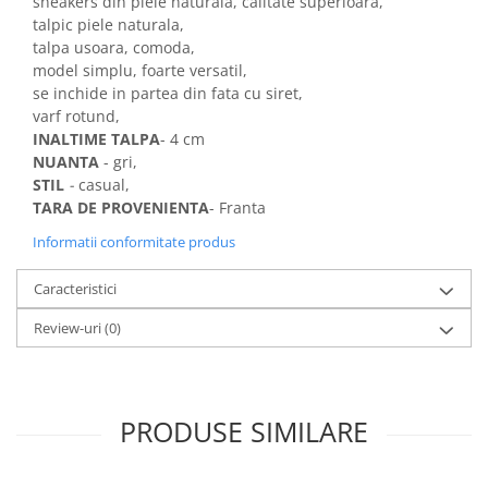
sneakers din piele naturala, calitate superioara,
talpic piele naturala,
talpa usoara, comoda,
model simplu, foarte versatil,
se inchide in partea din fata cu siret,
varf rotund,
INALTIME TALPA
- 4 cm
NUANTA
- gri,
STIL
-
casual,
TARA DE PROVENIENTA
- Franta
Informatii conformitate produs
Caracteristici
Review-uri
(0)
PRODUSE SIMILARE