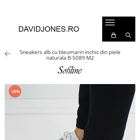
Femei
Accesorii
Clutch
Genti din piele
Sneakers alb cu bleumarin inchis din piele
naturala B-5089 M2
Genti si posete
Imbracaminte
Camasi si topuri
Incaltaminte
-28%
Cizme si botine
Mocasini si balerini
Pantofi