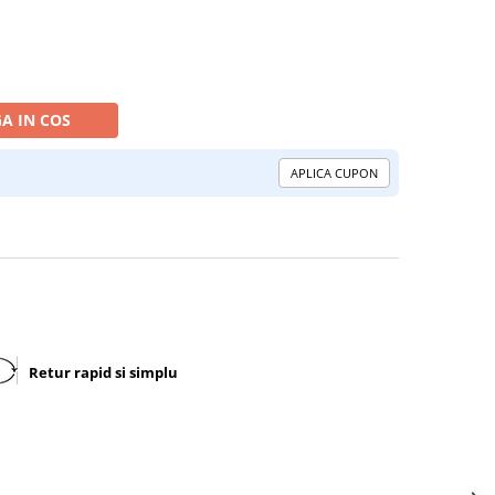
A IN COS
APLICA CUPON
Retur rapid si simplu