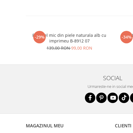
Portofel mic din piele naturala alb cu
Sand
-29%
-34%
imprimeu B-8912 07
139,00 RON
99,00 RON
SOCIAL
Urmareste-ne in social me
MAGAZINUL MEU
CLIENTI