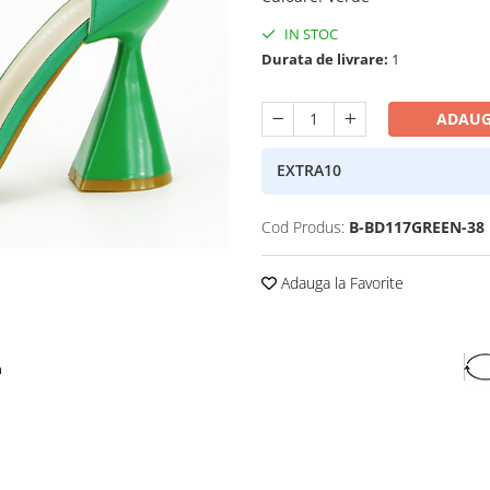
IN STOC
Durata de livrare:
1
ADAUG
EXTRA10
Cod Produs:
B-BD117GREEN-38
Adauga la Favorite
a