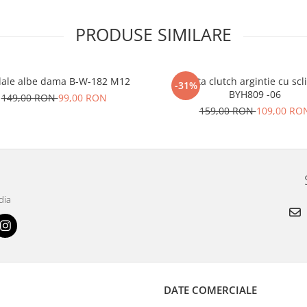
PRODUSE SIMILARE
ale albe dama B-W-182 M12
Geanta clutch argintie cu scli
-31%
BYH809 -06
149,00 RON
99,00 RON
159,00 RON
109,00 RO
dia
DATE COMERCIALE