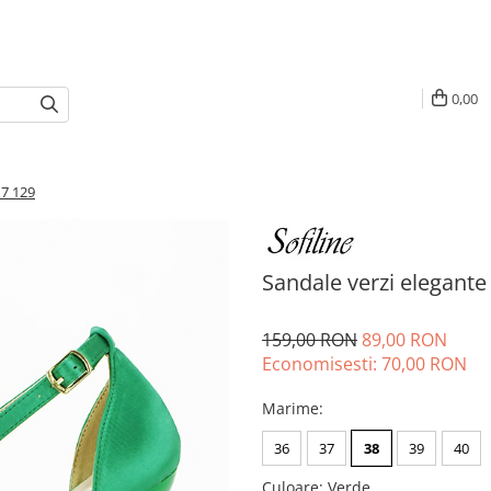
0,00
17 129
Sandale verzi elegante
159,00 RON
89,00 RON
Economisesti:
70,00
RON
Marime
:
36
37
38
39
40
Culoare
:
Verde