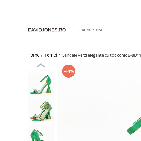
Femei
Accesorii
Clutch
Genti din piele
Home /
Femei /
Sandale verzi elegante cu toc conic B-BD1
Genti si posete
Imbracaminte
-44%
Camasi si topuri
Incaltaminte
Cizme si botine
Mocasini si balerini
Pantofi