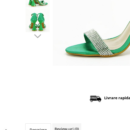
Distribuie
pe
Facebook
Livrare rapid
Review-uri
(0)
Descriere