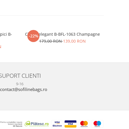
pici B-
Clutch elegant B-BFL-1063 Champagne
Sandale 
-22%
-12%
179,00 RON
139,00 RON
16
N
SUPORT CLIENTI
9-16
contact@sofilinebags.ro