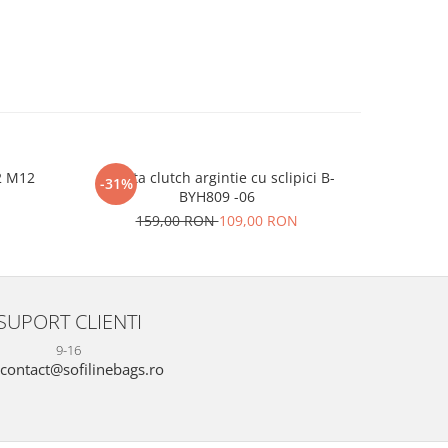
2 M12
Geanta clutch argintie cu sclipici B-
Sandale b
-31%
-24%
BYH809 -06
N
159,00 RON
109,00 RON
16
SUPORT CLIENTI
9-16
contact@sofilinebags.ro