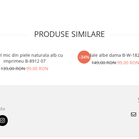
PRODUSE SIMILARE
l mic din piele naturala alb cu
Sandale albe dama B-W-18
-34%
imprimeu B-8912 07
149,00 RON
99,00 RO
139,00 RON
99,00 RON
dia