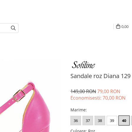
0,00
Sandale roz Diana 129
149,00 RON
79,00 RON
Economisesti:
70,00
RON
Marime
:
36
37
38
39
40
Culoare
:
Roz