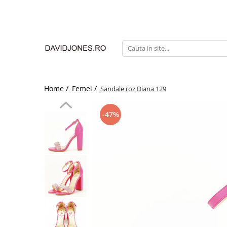
Femei
Accesorii
Clutch
Genti din piele
Home /
Femei /
Sandale roz Diana 129
Genti si posete
Imbracaminte
-47%
Camasi si topuri
Incaltaminte
Cizme si botine
Mocasini si balerini
Pantofi