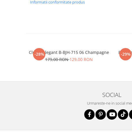
Informatii conformitate produs
Clutch elegant B-BJH-715 06 Champagne
Portofe
-28%
-29%
179,00 RON
129,00 RON
SOCIAL
Urmareste-ne in social me