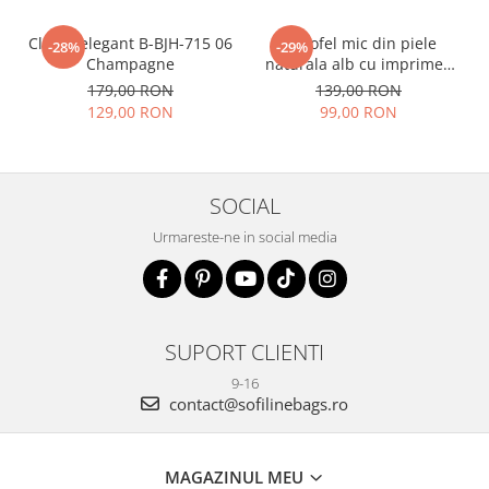
Clutch elegant B-BJH-715 06
Portofel mic din piele
-28%
-29%
Champagne
naturala alb cu imprimeu
B-8912 07
179,00 RON
139,00 RON
129,00 RON
99,00 RON
SOCIAL
Urmareste-ne in social media
SUPORT CLIENTI
9-16
contact@sofilinebags.ro
MAGAZINUL MEU