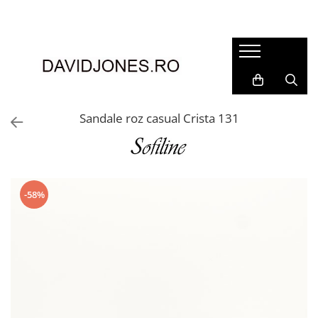
Femei
Accesorii
Clutch
Genti din piele
Sandale roz casual Crista 131
Genti si posete
Imbracaminte
Camasi si topuri
Incaltaminte
-58%
Cizme si botine
Mocasini si balerini
Pantofi