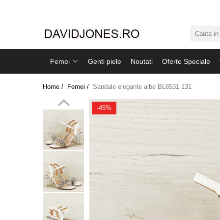
Femei
Accesorii
Femei
Genti piele
Noutati
Oferte Speciale
Clutch
Genti din piele
Home /
Femei /
Sandale elegante albe BL6531 131
Genti si posete
Imbracaminte
-45%
Camasi si topuri
Incaltaminte
Cizme si botine
Mocasini si balerini
Pantofi