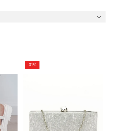
-31%
-24%