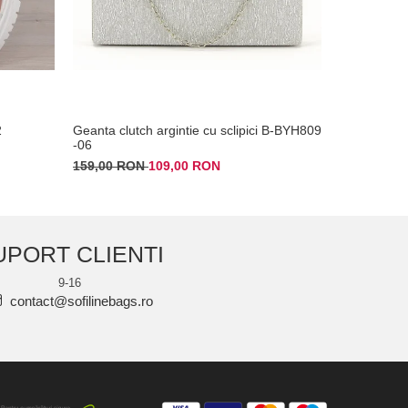
2
Geanta clutch argintie cu sclipici B-BYH809
Sandale ble
-06
Calypso 12
159,00 RON
109,00 RON
169,00 RO
UPORT CLIENTI
9-16
contact@sofilinebags.ro