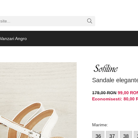
Vanzari Angro
Sandale elegant
179,00 RON
99,00 RO
Economisesti:
80,00
Marime
:
36
37
38