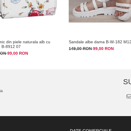
mic din piele naturala alb cu
Sandale albe dama B-W-182 M1
 B-8912 07
149,00 RON
99,00 RON
 RON
99,00 RON
S
ia
DATE COMERCIALE