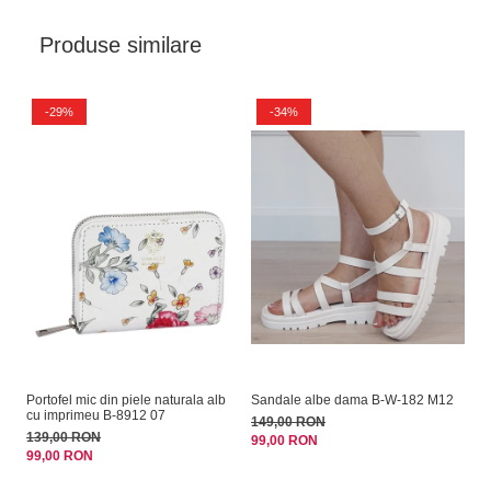
Produse similare
-29%
-34%
Portofel mic din piele naturala alb
Sandale albe dama B-W-182 M12
Ge
cu imprimeu B-8912 07
BY
149,00 RON
139,00 RON
15
99,00 RON
99,00 RON
10