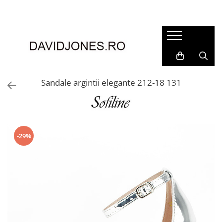
Femei
Accesorii
Clutch
Genti din piele
Sandale argintii elegante 212-18 131
Genti si posete
Imbracaminte
Camasi si topuri
Incaltaminte
-29%
Cizme si botine
Mocasini si balerini
Pantofi