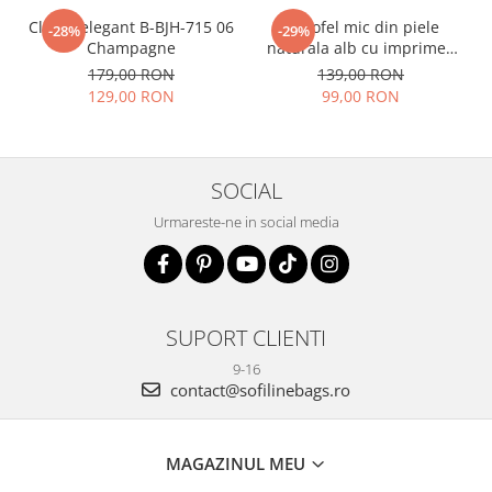
Clutch elegant B-BJH-715 06
Portofel mic din piele
-28%
-29%
Champagne
naturala alb cu imprimeu
B-8912 07
179,00 RON
139,00 RON
129,00 RON
99,00 RON
SOCIAL
Urmareste-ne in social media
SUPORT CLIENTI
9-16
contact@sofilinebags.ro
MAGAZINUL MEU