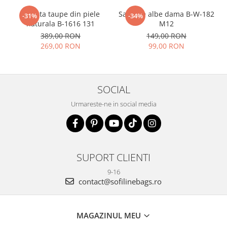
Geanta taupe din piele
Sandale albe dama B-W-182
-31%
-34%
naturala B-1616 131
M12
389,00 RON
149,00 RON
269,00 RON
99,00 RON
SOCIAL
Urmareste-ne in social media
SUPORT CLIENTI
9-16
contact@sofilinebags.ro
MAGAZINUL MEU