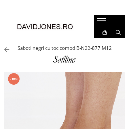
Femei
Accesorii
Clutch
Genti din piele
Saboti negri cu toc comod B-N22-877 M12
Genti si posete
Imbracaminte
Camasi si topuri
Incaltaminte
-38%
Cizme si botine
Mocasini si balerini
Pantofi