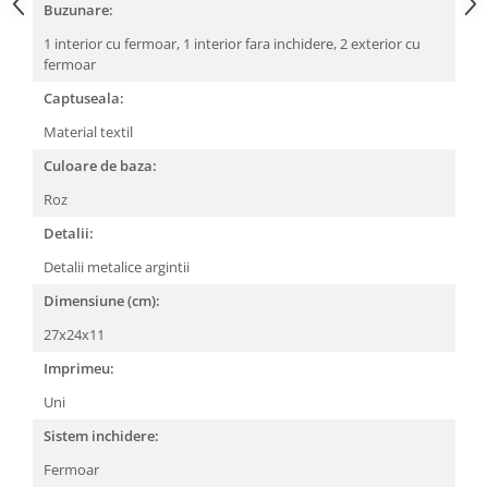
Buzunare:
1 interior cu fermoar,
1 interior fara inchidere,
2 exterior cu
fermoar
Captuseala:
Material textil
Culoare de baza:
Roz
Detalii:
Detalii metalice argintii
Dimensiune (cm):
27x24x11
Imprimeu:
Uni
Sistem inchidere:
Fermoar