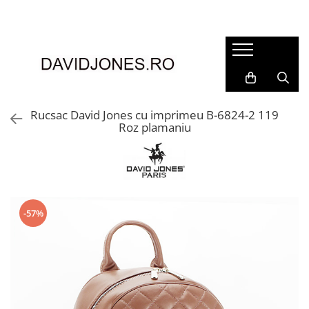
Femei
Accesorii
Clutch
Genti din piele
Rucsac David Jones cu imprimeu B-6824-2 119
Roz plamaniu
Genti si posete
Imbracaminte
Camasi si topuri
Incaltaminte
Cizme si botine
-57%
Mocasini si balerini
Pantofi