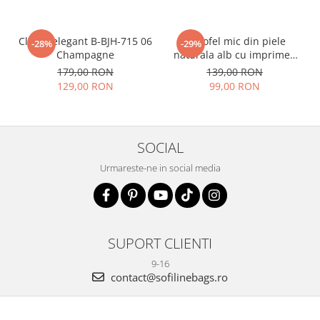
Clutch elegant B-BJH-715 06
Portofel mic din piele
-28%
-29%
Champagne
naturala alb cu imprimeu
B-8912 07
179,00 RON
139,00 RON
129,00 RON
99,00 RON
SOCIAL
Urmareste-ne in social media
SUPORT CLIENTI
9-16
contact@sofilinebags.ro