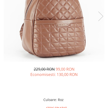
229,00 RON
99,00 RON
Economisesti:
130,00
RON
Culoare
:
Roz
STOC EPUIZAT