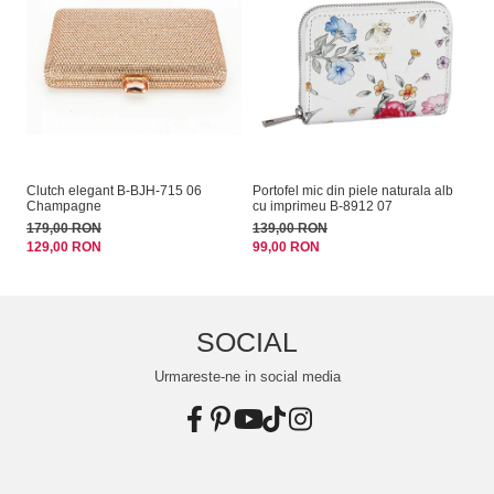
Clutch elegant B-BJH-715 06
Portofel mic din piele naturala alb
Sa
Champagne
cu imprimeu B-8912 07
14
179,00 RON
139,00 RON
99
129,00 RON
99,00 RON
SOCIAL
Urmareste-ne in social media