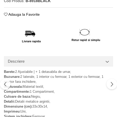
Cod Produs:
B-8918BLACK
Adauga la Favorite
Retur rapid si simplu
Livrare rapida
Descriere
Barete:
2 Ajustabile | + 1 detasabila de umar,
Buzunare:
2 laterale, 1 interior cu fermoar, 1 exterior cu fermoar, 1
interior fara inchidere,
Captuseala:
Material textil,
Compartimente:
1 Compartiment,
Culoare de baza:
Negru,
Detalii:
Detalii metalice argintii,
Dimensiune (cm):
33x30x14,
Imprimeu:
Uni,
Sistem inchidere:
Fermoar,