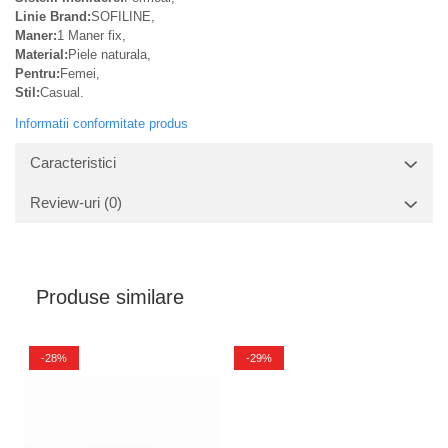
Linie Brand:
SOFILINE,
Maner:
1 Maner fix,
Material:
Piele naturala,
Pentru:
Femei,
Stil:
Casual.
Informatii conformitate produs
Caracteristici
Review-uri
(0)
Produse similare
-28%
-29%