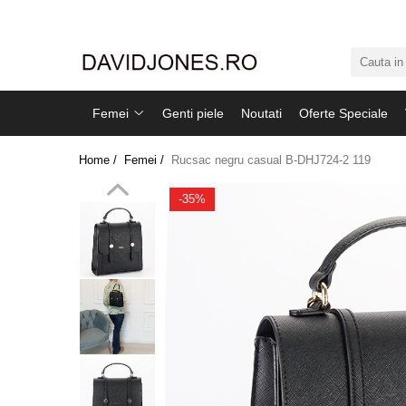
Femei
Accesorii
Femei
Genti piele
Noutati
Oferte Speciale
Clutch
Genti din piele
Home /
Femei /
Rucsac negru casual B-DHJ724-2 119
Genti si posete
Imbracaminte
-35%
Camasi si topuri
Incaltaminte
Cizme si botine
Mocasini si balerini
Pantofi