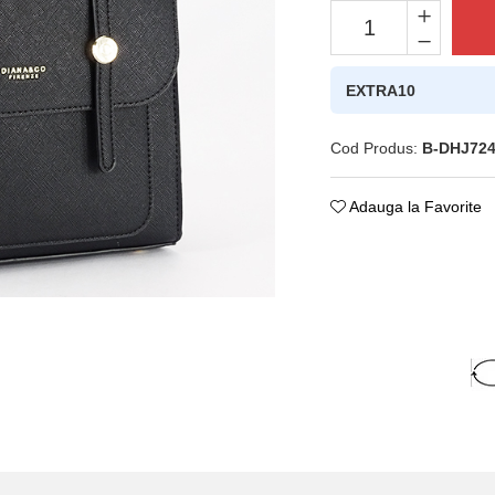
EXTRA10
Cod Produs:
B-DHJ72
Adauga la Favorite
ie
ok