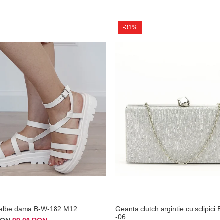
-31%
 albe dama B-W-182 M12
Geanta clutch argintie cu sclipic
-06
 RON
99,00 RON