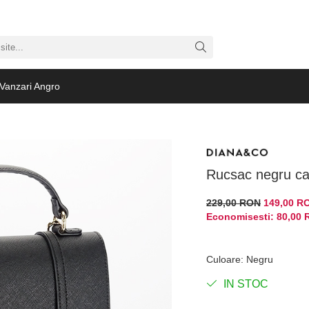
Vanzari Angro
Rucsac negru c
229,00 RON
149,00 R
Economisesti:
80,00
Culoare
:
Negru
IN STOC