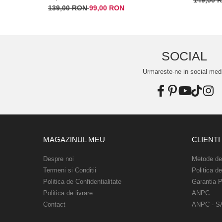
139,00 RON
99,00 RON
SOCIAL
Urmareste-ne in social med
MAGAZINUL MEU
CLIENTI
Despre noi
Metode de
Termeni si Conditii
Politica d
Politica de Confidentialitate
Garantia P
Politica de livrare
ANPC
Contact
ANPC - S