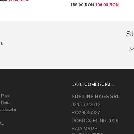
159,00 RON
109,00 RON
S
ia
DATE COMERCIALE
 Plata
SOFILINE BAGS SRL
e Retur
J24/177/2012
roduselor
RO29846327
DOBROGEI, NR. 1/26
AL
BAIA MARE,