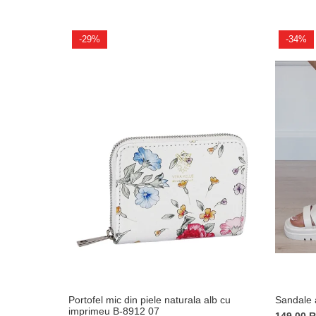
-29%
-34%
Portofel mic din piele naturala alb cu
Sandale
imprimeu B-8912 07
149,00