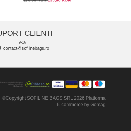
UPORT CLIENTI
9-16
contact@sofilinebags.ro
©Copyright SOFILINE BAGS SRL 2026
Platforma
E-commerce by Gomag