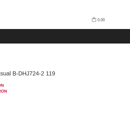
0,00
asual B-DHJ724-2 119
ON
RON