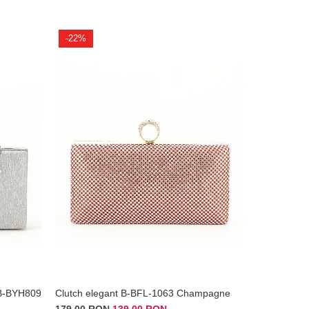
-22%
-12%
i B-BYH809
Clutch elegant B-BFL-1063 Champagne
Sandale au
179,00 RON
139,00 RON
169,00 RO