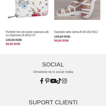
Portofel mic din piele naturala alb
Sandale albe dama B-W-182 M12
Ge
cu imprimeu B-8912 07
BY
149,00 RON
139,00 RON
15
99,00 RON
99,00 RON
10
SOCIAL
Urmareste-ne in social media
SUPORT CLIENTI