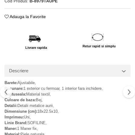
Cod Produs:
B-8979TAUPE
Adauga la Favorite
Retur rapid si simplu
Livrare rapida
Descriere
Barete:
Ajustabile,
Buzunare:
1 exterior cu fermoar, 1 interior fara inchidere,
Captuseala:
Material textil,
Culoare de baza:
Bej,
Detalii:
Detalii metalice aurii,
Dimensiune (cm):
18x22.5x10,
Imprimeu:
Uni,
Linie Brand:
SOFILINE,
Maner:
1 Maner fix,
Material:
Piele naturala,