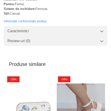
Pentru:
Femei,
Sistem de inchidere:
Fermoar,
Stil:
Casual.
Informatii conformitate produs
Caracteristici
Review-uri
(0)
Produse similare
-29%
-34%