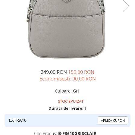
249,00 RON
159,00 RON
Economisesti:
90,00
RON
Culoare
:
Gri
STOC EPUIZAT
Durata de livrare:
1
EXTRA10
APLICA CUPON
Cod Produs:
B-F3610GRISCLAIR