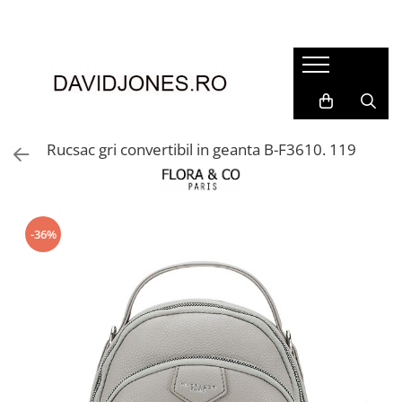
Femei
Accesorii
Clutch
Genti din piele
Rucsac gri convertibil in geanta B-F3610. 119
Genti si posete
Imbracaminte
Camasi si topuri
-36%
Incaltaminte
Cizme si botine
Mocasini si balerini
Pantofi