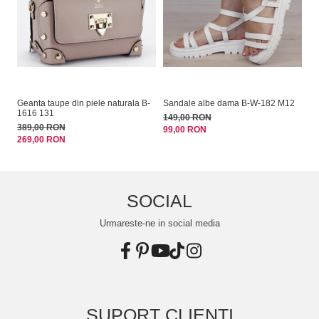
Geanta taupe din piele naturala B-
Sandale albe dama B-W-182 M12
Ge
1616 131
ta
149,00 RON
389,00 RON
22
99,00 RON
269,00 RON
14
SOCIAL
Urmareste-ne in social media
SUPORT CLIENTI