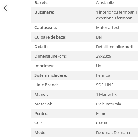
Barete:
Ajustabile
Buzunare:
1 interior cu fermoar,
1
exterior cu fermoar
Captuseala:
Material textil
Culoare de baza:
Bej
Detalii:
Detalii metalice aurii
Dimensiune (cm):
29x23x9
Imprimeu:
Uni
Sistem inchidere:
Fermoar
Linie Brand:
SOFILINE
Maner:
1 Maner fix
Material:
Piele naturala
Pentru:
Femei
Stil:
Casual
Model:
De umar,
De mana