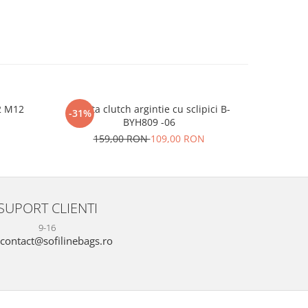
2 M12
Geanta clutch argintie cu sclipici B-
Sandale b
-31%
-24%
BYH809 -06
N
159,00 RON
109,00 RON
16
SUPORT CLIENTI
9-16
contact@sofilinebags.ro