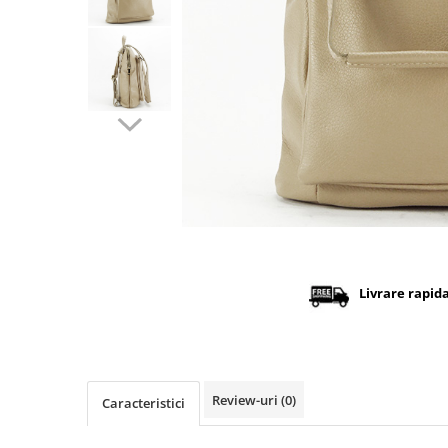
Distribuie
pe
Facebook
Livrare rapid
Review-uri
(0)
Caracteristici