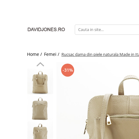
Femei
Accesorii
Clutch
Genti din piele
Home /
Femei /
Rucsac dama din piele naturala Made in It
Genti si posete
Imbracaminte
-31%
Camasi si topuri
Incaltaminte
Cizme si botine
Mocasini si balerini
Pantofi