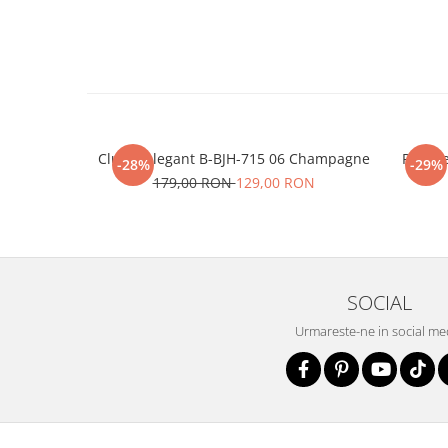
Clutch elegant B-BJH-715 06 Champagne
Portofe
-28%
-29%
179,00 RON
129,00 RON
SOCIAL
Urmareste-ne in social me