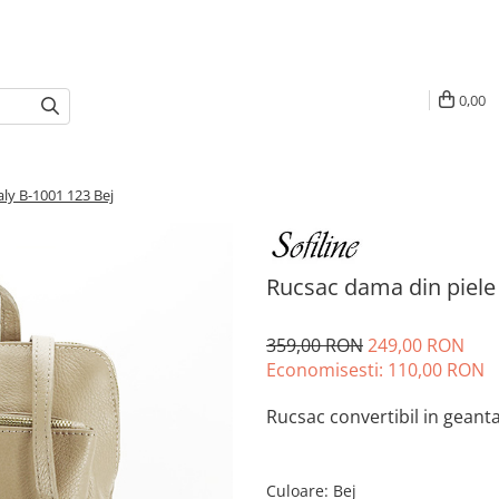
0,00
aly B-1001 123 Bej
Rucsac dama din piele 
359,00 RON
249,00 RON
Economisesti:
110,00
RON
Rucsac convertibil in geant
Culoare
:
Bej