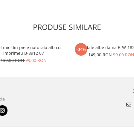
PRODUSE SIMILARE
l mic din piele naturala alb cu
Sandale albe dama B-W-18
-34%
imprimeu B-8912 07
149,00 RON
99,00 RO
139,00 RON
99,00 RON
dia