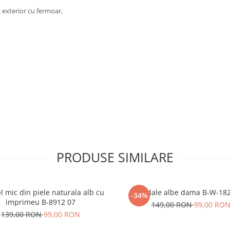
 2 exterior cu fermoar,
PRODUSE SIMILARE
l mic din piele naturala alb cu
Sandale albe dama B-W-18
-34%
imprimeu B-8912 07
149,00 RON
99,00 RO
139,00 RON
99,00 RON