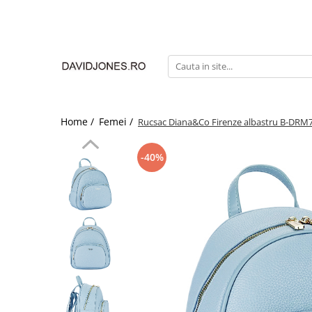
Femei
Accesorii
Clutch
Genti din piele
Home /
Femei /
Rucsac Diana&Co Firenze albastru B-DRM
Genti si posete
Imbracaminte
-40%
Camasi si topuri
Incaltaminte
Cizme si botine
Mocasini si balerini
Pantofi