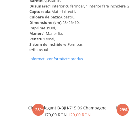
Barete:
Ajustabile,
Buzunare:
1 interior cu fermoar, 1 interior fara inchidere,
Captuseala:
Material textil,
Culoare de baza:
Albastru,
Dimensiune (cm):
23x26x10,
Imprimeu:
Uni,
Maner:
1 Maner fix,
Pentru:
Femei,
Sistem de inchidere:
Fermoar,
Stil:
Casual.
Informatii conformitate produs
Clutch elegant B-BJH-715 06 Champagne
Portofe
-28%
-29%
179,00 RON
129,00 RON