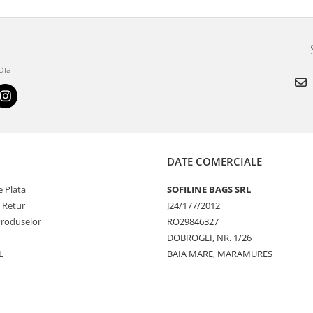
dia
DATE COMERCIALE
 Plata
SOFILINE BAGS SRL
e Retur
J24/177/2012
Produselor
RO29846327
DOBROGEI, NR. 1/26
L
BAIA MARE, MARAMURES