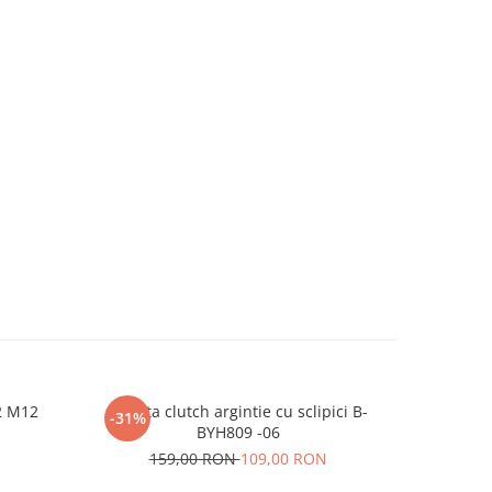
2 M12
Geanta clutch argintie cu sclipici B-
Clutch el
-31%
-22%
BYH809 -06
N
17
159,00 RON
109,00 RON