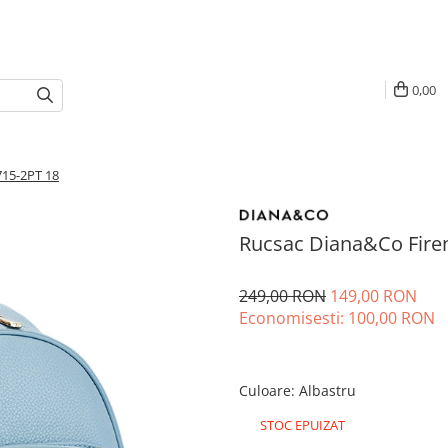
0,00
715-2PT 18
Rucsac Diana&Co Fire
249,00 RON
149,00 RON
Economisesti:
100,00
RON
Culoare
:
Albastru
STOC EPUIZAT