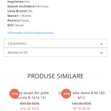
Imprimeu:
Uni,
Sistem inchidere:
Fermoar,
Linie Brand:
Ola,
Maner:
1 Maner,
Pentru:
Femei,
Stil:
Casual.
Informatii conformitate produs
Caracteristici
Review-uri
(0)
PRODUSE SIMILARE
Geanta taupe din piele
Sandale albe dama B-W-182
-31%
-34%
naturala B-1616 131
M12
389,00 RON
149,00 RON
269,00 RON
99,00 RON