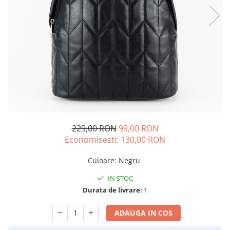
229,00 RON
99,00 RON
Economisesti:
130,00
RON
Culoare
:
Negru
IN STOC
Durata de livrare:
1
ADAUGA IN COS