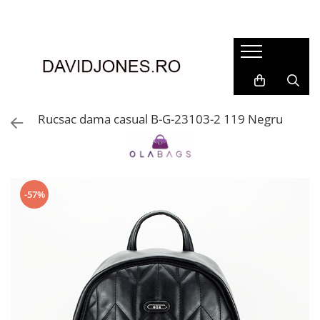
Femei
Accesorii
Clutch
Genti din piele
Rucsac dama casual B-G-23103-2 119 Negru
Genti si posete
Imbracaminte
Camasi si topuri
-57%
Incaltaminte
Cizme si botine
Mocasini si balerini
Pantofi