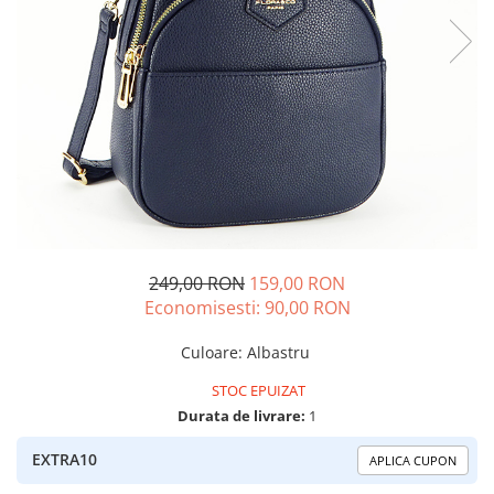
249,00 RON
159,00 RON
Economisesti:
90,00
RON
Culoare
:
Albastru
STOC EPUIZAT
Durata de livrare:
1
EXTRA10
APLICA CUPON