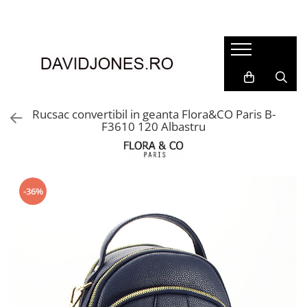
Femei
Accesorii
Clutch
Genti din piele
Rucsac convertibil in geanta Flora&CO Paris B-
F3610 120 Albastru
Genti si posete
Imbracaminte
Camasi si topuri
Incaltaminte
-36%
Cizme si botine
Mocasini si balerini
Pantofi