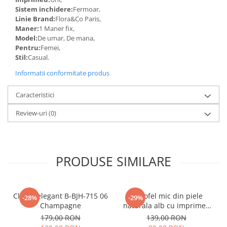
Sistem inchidere:
Fermoar,
Linie Brand:
Flora&Co Paris,
Maner:
1 Maner fix,
Model:
De umar, De mana,
Pentru:
Femei,
Stil:
Casual.
Informatii conformitate produs
Caracteristici
Review-uri
(0)
PRODUSE SIMILARE
Clutch elegant B-BJH-715 06
Portofel mic din piele
-28%
-29%
Champagne
naturala alb cu imprimeu
B-8912 07
179,00 RON
139,00 RON