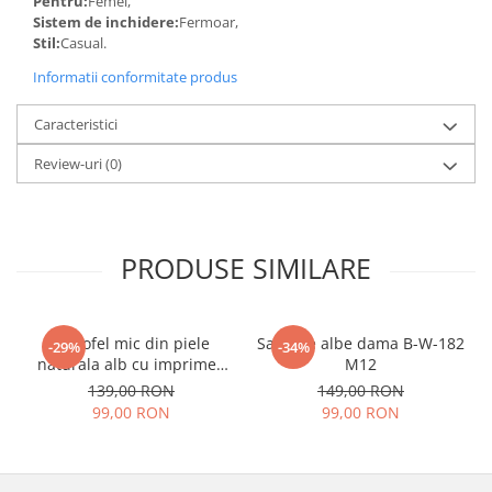
Pentru:
Femei,
Sistem de inchidere:
Fermoar,
Stil:
Casual.
Informatii conformitate produs
Caracteristici
Review-uri
(0)
PRODUSE SIMILARE
Portofel mic din piele
Sandale albe dama B-W-182
-29%
-34%
naturala alb cu imprimeu
M12
B-8912 07
139,00 RON
149,00 RON
99,00 RON
99,00 RON