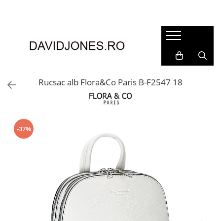
Femei
Accesorii
Clutch
Genti din piele
Rucsac alb Flora&Co Paris B-F2547 18
Genti si posete
Imbracaminte
Camasi si topuri
-37%
Incaltaminte
Cizme si botine
Mocasini si balerini
Pantofi