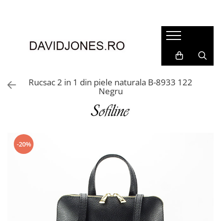
Femei
Accesorii
Clutch
Genti din piele
Rucsac 2 in 1 din piele naturala B-8933 122
Negru
Genti si posete
Imbracaminte
Camasi si topuri
Incaltaminte
-20%
Cizme si botine
Mocasini si balerini
Pantofi