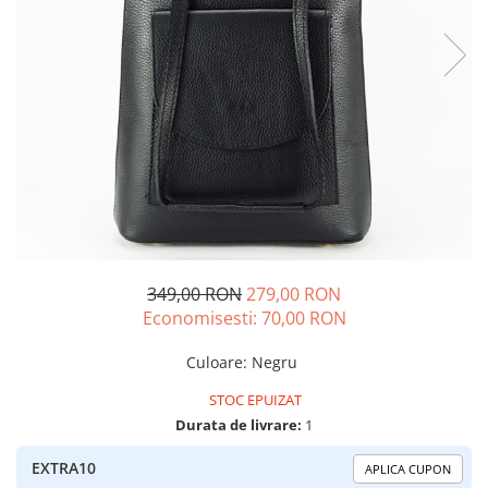
349,00 RON
279,00 RON
Economisesti:
70,00
RON
Culoare
:
Negru
STOC EPUIZAT
Durata de livrare:
1
EXTRA10
APLICA CUPON