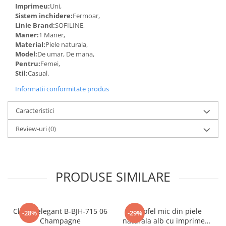
Imprimeu:
Uni,
Sistem inchidere:
Fermoar,
Linie Brand:
SOFILINE,
Maner:
1 Maner,
Material:
Piele naturala,
Model:
De umar, De mana,
Pentru:
Femei,
Stil:
Casual.
Informatii conformitate produs
Caracteristici
Review-uri
(0)
PRODUSE SIMILARE
Clutch elegant B-BJH-715 06
Portofel mic din piele
-28%
-29%
Champagne
naturala alb cu imprimeu