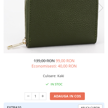
139,00 RON
99,00 RON
Economisesti:
40,00
RON
Culoare
:
Kaki
IN STOC
ADAUGA IN COS
EXTRA10
APLICA CUPON