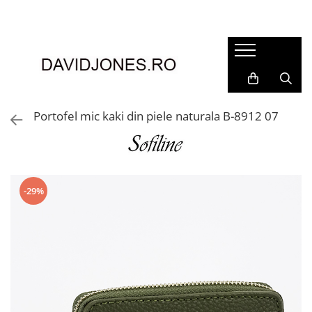
Femei
Accesorii
Clutch
Genti din piele
Portofel mic kaki din piele naturala B-8912 07
Genti si posete
Imbracaminte
Camasi si topuri
Incaltaminte
-29%
Cizme si botine
Mocasini si balerini
Pantofi