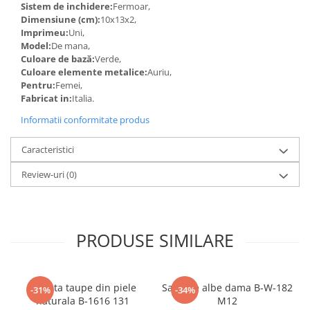
Sistem de inchidere:
Fermoar,
Dimensiune (cm):
10x13x2,
Imprimeu:
Uni,
Model:
De mana,
Culoare de bază:
Verde,
Culoare elemente metalice:
Auriu,
Pentru:
Femei,
Fabricat in:
Italia.
Informatii conformitate produs
Caracteristici
Review-uri
(0)
PRODUSE SIMILARE
Geanta taupe din piele
Sandale albe dama B-W-182
-31%
-34%
naturala B-1616 131
M12