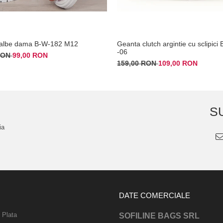
 albe dama B-W-182 M12
Geanta clutch argintie cu sclipic
-06
 RON
99,00 RON
159,00 RON
109,00 RON
S
ia
DATE COMERCIALE
 Plata
SOFILINE BAGS SRL