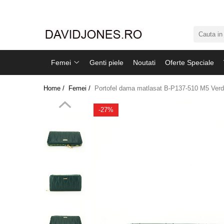
Femei
Accesorii
Femei
Genti piele
Noutati
Oferte Speciale
Clutch
Genti din piele
Home /
Femei /
Portofel dama matlasat B-P137-510 M5 Verd
Genti si posete
Imbracaminte
-27%
Camasi si topuri
Incaltaminte
Cizme si botine
Mocasini si balerini
Pantofi