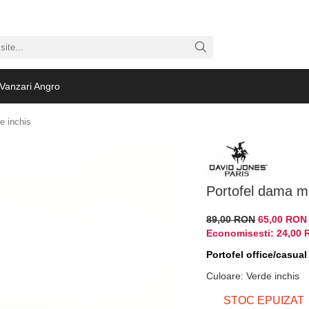
Vanzari Angro
e inchis
Portofel dama m
89,00 RON
65,00 RON
Economisesti:
24,00
Portofel office/casual
Culoare
:
Verde inchis
STOC EPUIZAT