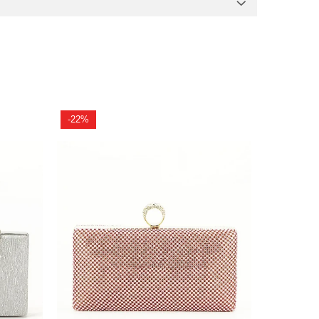
-22%
-12%