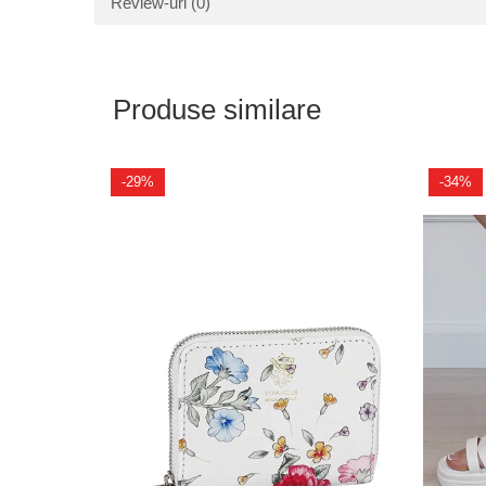
Review-uri
(0)
Produse similare
-29%
-34%