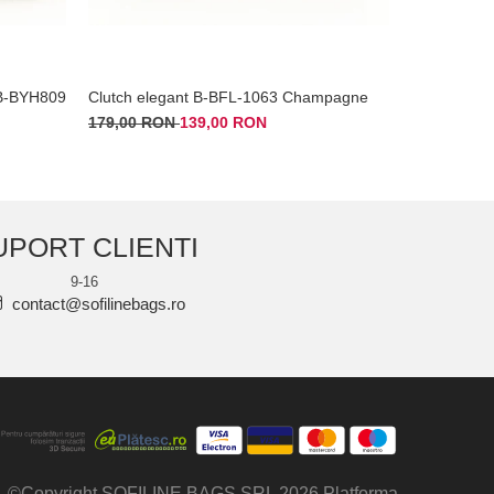
i B-BYH809
Clutch elegant B-BFL-1063 Champagne
Sandale au
179,00 RON
139,00 RON
169,00 RO
UPORT CLIENTI
9-16
contact@sofilinebags.ro
©Copyright SOFILINE BAGS SRL 2026
Platforma