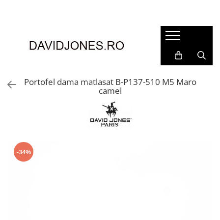
Femei
Accesorii
Clutch
Genti din piele
Portofel dama matlasat B-P137-510 M5 Maro
camel
Genti si posete
Imbracaminte
Camasi si topuri
Incaltaminte
Cizme si botine
-34%
Mocasini si balerini
Pantofi