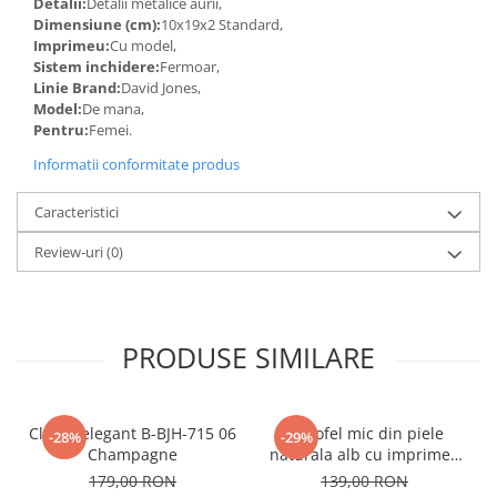
Detalii:
Detalii metalice aurii,
Dimensiune (cm):
10x19x2 Standard,
Imprimeu:
Cu model,
Sistem inchidere:
Fermoar,
Linie Brand:
David Jones,
Model:
De mana,
Pentru:
Femei.
Informatii conformitate produs
Caracteristici
Review-uri
(0)
PRODUSE SIMILARE
Clutch elegant B-BJH-715 06
Portofel mic din piele
-28%
-29%
Champagne
naturala alb cu imprimeu
B-8912 07
179,00 RON
139,00 RON