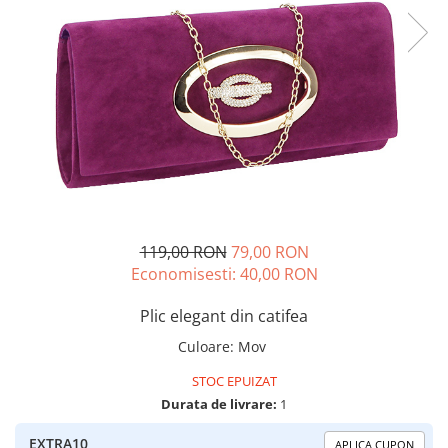
119,00 RON
79,00 RON
Economisesti:
40,00
RON
Plic elegant din catifea
Culoare
:
Mov
STOC EPUIZAT
Durata de livrare:
1
EXTRA10
APLICA CUPON