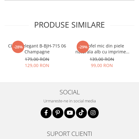
PRODUSE SIMILARE
Clutch elegant B-BJH-715 06
Portofel mic din piele
-28%
-29%
Champagne
naturala alb cu imprimeu
B-8912 07
179,00 RON
139,00 RON
129,00 RON
99,00 RON
SOCIAL
Urmareste-ne in social media
SUPORT CLIENTI