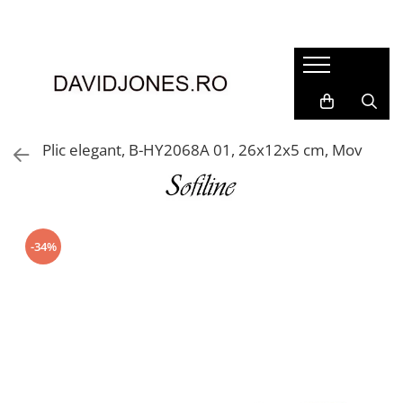
Femei
Accesorii
Clutch
Genti din piele
Plic elegant, B-HY2068A 01, 26x12x5 cm, Mov
Genti si posete
Imbracaminte
Camasi si topuri
Incaltaminte
-34%
Cizme si botine
Mocasini si balerini
Pantofi