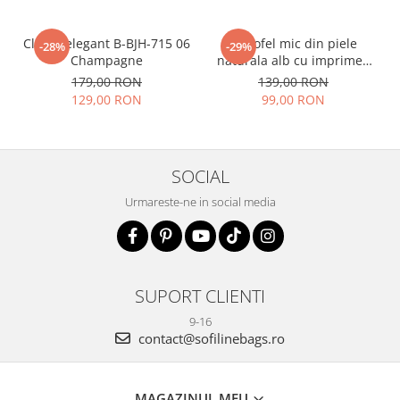
Clutch elegant B-BJH-715 06
Portofel mic din piele
-28%
-29%
Champagne
naturala alb cu imprimeu
B-8912 07
179,00 RON
139,00 RON
129,00 RON
99,00 RON
SOCIAL
Urmareste-ne in social media
SUPORT CLIENTI
9-16
contact@sofilinebags.ro
MAGAZINUL MEU