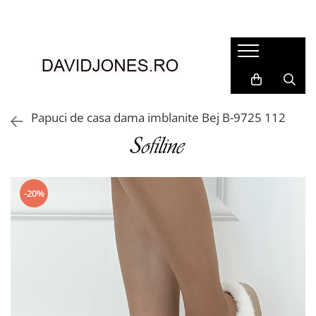
Femei
Accesorii
Clutch
Genti din piele
Papuci de casa dama imblanite Bej B-9725 112
Genti si posete
Imbracaminte
Camasi si topuri
Incaltaminte
-20%
Cizme si botine
Mocasini si balerini
Pantofi