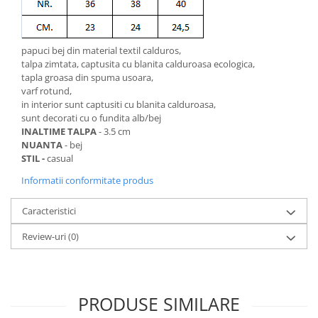
papuci bej din material textil calduros,
talpa zimtata, captusita cu blanita calduroasa ecologica,
tapla groasa din spuma usoara,
varf rotund,
in interior sunt captusiti cu blanita calduroasa,
sunt decorati cu o fundita alb/bej
INALTIME TALPA
- 3.5 cm
NUANTA
- bej
STIL -
casual
Informatii conformitate produs
Caracteristici
Review-uri
(0)
PRODUSE SIMILARE