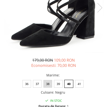
179,00 RON
109,00 RON
Economisesti:
70,00
RON
Marime
:
36
37
38
39
40
41
Culoare
:
Negru
IN STOC
Durata de livrare:
1