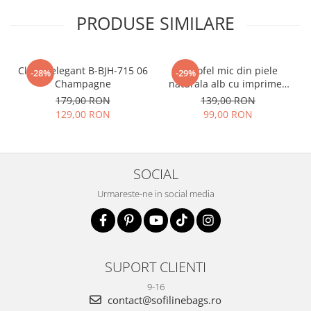
PRODUSE SIMILARE
Clutch elegant B-BJH-715 06
Portofel mic din piele
-28%
-29%
Champagne
naturala alb cu imprimeu
B-8912 07
179,00 RON
139,00 RON
129,00 RON
99,00 RON
SOCIAL
Urmareste-ne in social media
SUPORT CLIENTI
9-16
contact@sofilinebags.ro