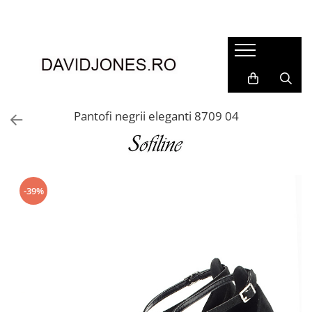
Femei
Accesorii
Clutch
Genti din piele
Pantofi negrii eleganti 8709 04
Genti si posete
Imbracaminte
Camasi si topuri
Incaltaminte
-39%
Cizme si botine
Mocasini si balerini
Pantofi