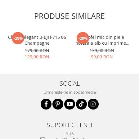
PRODUSE SIMILARE
Clutch elegant B-BJH-715 06
Portofel mic din piele
-28%
-29%
Champagne
naturala alb cu imprimeu
B-8912 07
179,00 RON
139,00 RON
129,00 RON
99,00 RON
SOCIAL
Urmareste-ne in social media
SUPORT CLIENTI
9-16