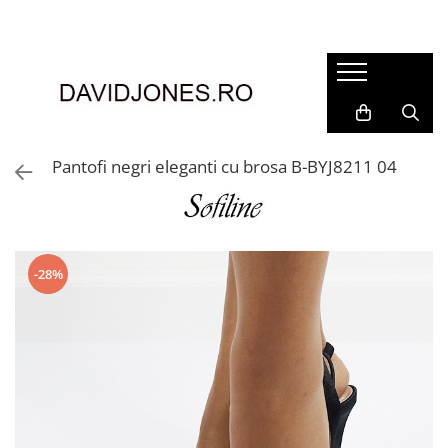
Femei
Accesorii
Clutch
Genti din piele
Pantofi negri eleganti cu brosa B-BYJ8211 04
Genti si posete
Imbracaminte
Camasi si topuri
Incaltaminte
-28%
Cizme si botine
Mocasini si balerini
Pantofi