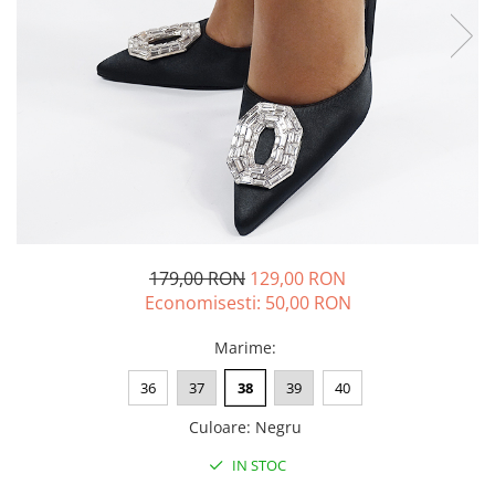
179,00 RON
129,00 RON
Economisesti:
50,00
RON
Marime
:
36
37
38
39
40
Culoare
:
Negru
IN STOC