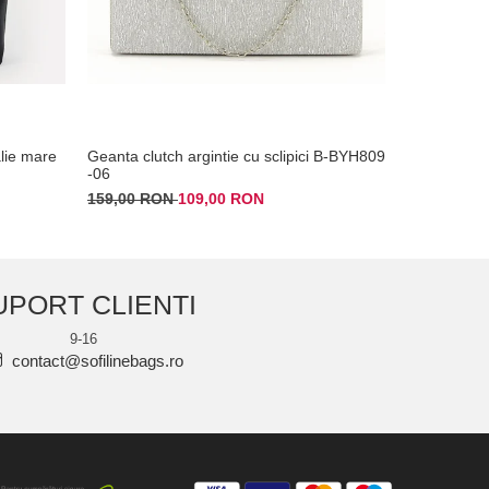
lie mare
Geanta clutch argintie cu sclipici B-BYH809
Clutch ele
-06
179,00 RO
159,00 RON
109,00 RON
UPORT CLIENTI
9-16
contact@sofilinebags.ro