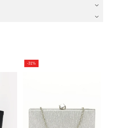
-31%
-22%