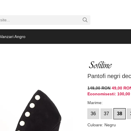
Vanzari Angro
Pantofi negri de
149,00 RON
49,00 RO
Economisesti:
100,0
Marime
:
36
37
38
Culoare
:
Negru