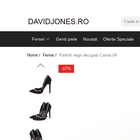
Femei
Accesorii
Femei
Genti piele
Noutati
Oferte Speciale
Clutch
Genti din piele
Home /
Femei /
Pantofi negri decupati Carina 04
Genti si posete
Imbracaminte
-67%
Camasi si topuri
Incaltaminte
Cizme si botine
Mocasini si balerini
Pantofi