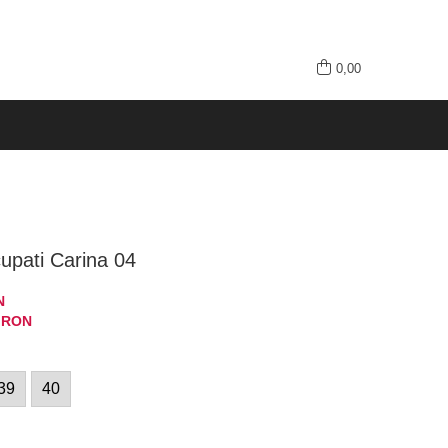
0,00
cupati Carina 04
N
0
RON
39
40