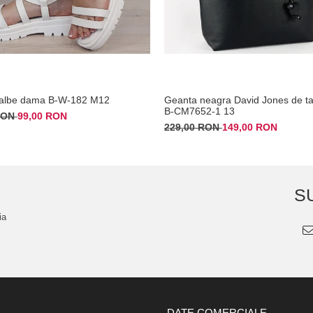
 albe dama B-W-182 M12
Geanta neagra David Jones de ta
B-CM7652-1 13
 RON
99,00 RON
229,00 RON
149,00 RON
S
ia
DATE COMERCIALE