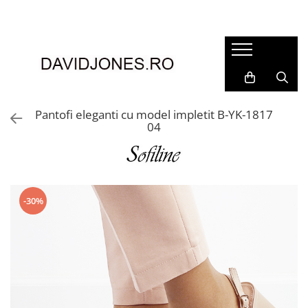
Femei
Accesorii
Clutch
Genti din piele
Pantofi eleganti cu model impletit B-YK-1817
04
Genti si posete
Imbracaminte
Camasi si topuri
Incaltaminte
-30%
Cizme si botine
Mocasini si balerini
Pantofi