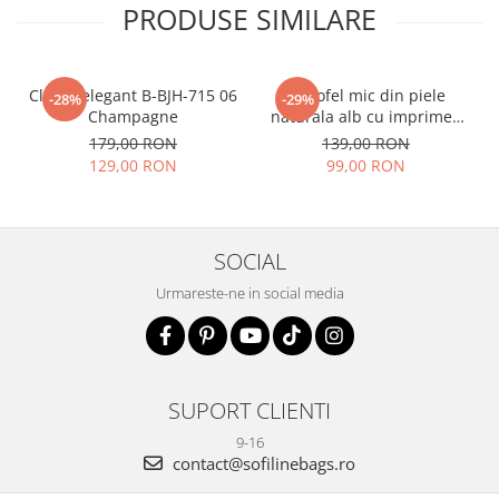
PRODUSE SIMILARE
Clutch elegant B-BJH-715 06
Portofel mic din piele
-28%
-29%
Champagne
naturala alb cu imprimeu
B-8912 07
179,00 RON
139,00 RON
129,00 RON
99,00 RON
SOCIAL
Urmareste-ne in social media
SUPORT CLIENTI
9-16
contact@sofilinebags.ro