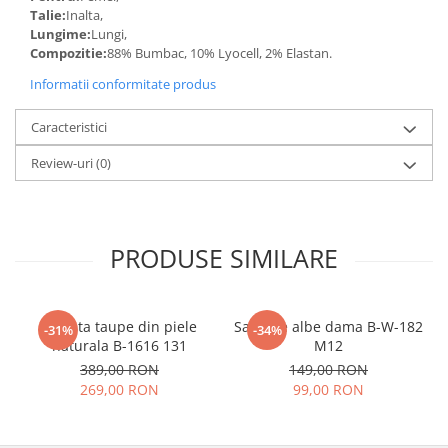
Talie:
Inalta,
Lungime:
Lungi,
Compozitie:
88% Bumbac, 10% Lyocell, 2% Elastan.
Informatii conformitate produs
Caracteristici
Review-uri
(0)
PRODUSE SIMILARE
Geanta taupe din piele
Sandale albe dama B-W-182
-31%
-34%
naturala B-1616 131
M12
389,00 RON
149,00 RON
269,00 RON
99,00 RON