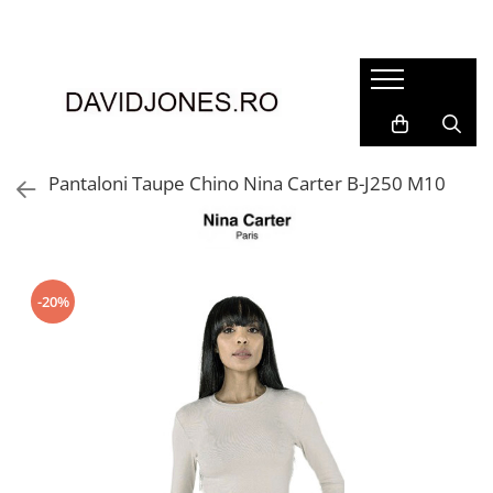
Femei
Accesorii
Clutch
Genti din piele
Pantaloni Taupe Chino Nina Carter B-J250 M10
Genti si posete
Imbracaminte
Camasi si topuri
Incaltaminte
-20%
Cizme si botine
Mocasini si balerini
Pantofi