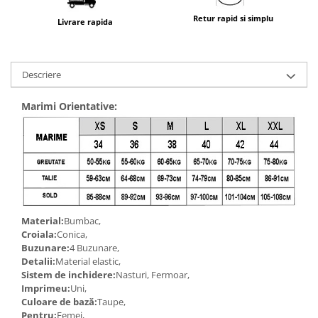
Retur rapid si simplu
Livrare rapida
Descriere
Marimi Orientative:
Material:
Bumbac,
Croiala:
Conica,
Buzunare:
4 Buzunare,
Detalii:
Material elastic,
Sistem de inchidere:
Nasturi, Fermoar,
Imprimeu:
Uni,
Culoare de bază:
Taupe,
Pentru:
Femei,