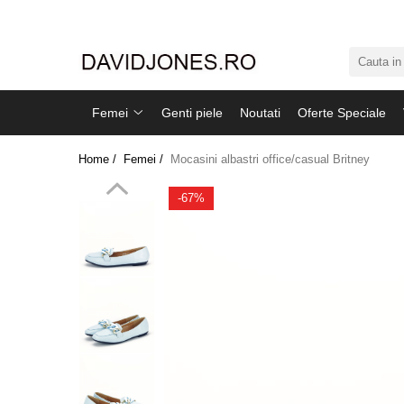
Femei
Accesorii
Femei
Genti piele
Noutati
Oferte Speciale
Clutch
Genti din piele
Home /
Femei /
Mocasini albastri office/casual Britney
Genti si posete
Imbracaminte
-67%
Camasi si topuri
Incaltaminte
Cizme si botine
Mocasini si balerini
Pantofi