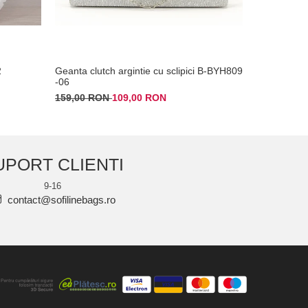
2
Geanta clutch argintie cu sclipici B-BYH809
Clutch ele
-06
179,00 RO
159,00 RON
109,00 RON
UPORT CLIENTI
9-16
contact@sofilinebags.ro