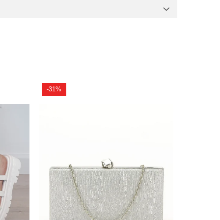
-31%
-22%