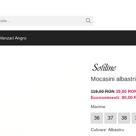
Vanzari Angro
Mocasini albastri
119,00 RON
39,00 RO
Economisesti:
80,00
Marime
:
36
37
38
Culoare
:
Albastru