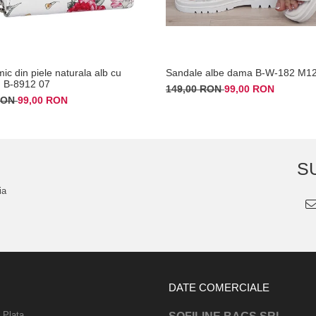
mic din piele naturala alb cu
Sandale albe dama B-W-182 M1
 B-8912 07
149,00 RON
99,00 RON
 RON
99,00 RON
S
ia
DATE COMERCIALE
 Plata