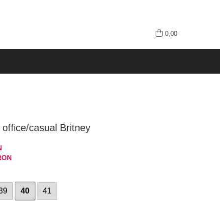
0,00
 office/casual Britney
N
RON
39
40
41