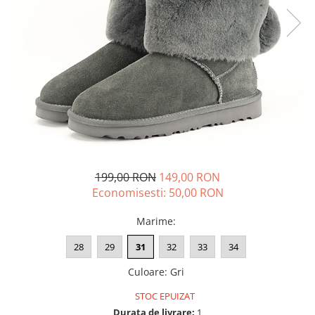
199,00 RON
149,00 RON
Economisesti:
50,00
RON
Marime
:
28
29
31
32
33
34
Culoare
:
Gri
STOC EPUIZAT
Durata de livrare:
1