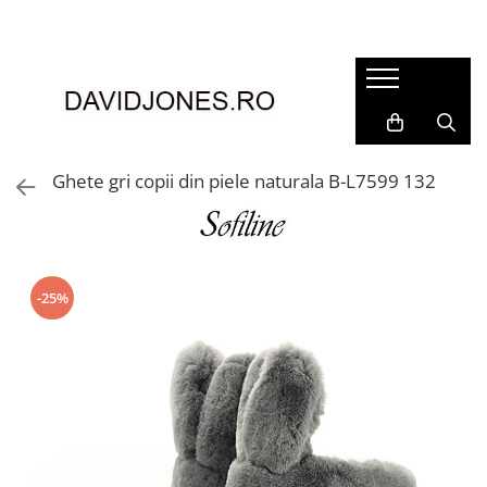
Femei
Accesorii
Clutch
Genti din piele
Ghete gri copii din piele naturala B-L7599 132
Genti si posete
Imbracaminte
Camasi si topuri
Incaltaminte
-25%
Cizme si botine
Mocasini si balerini
Pantofi