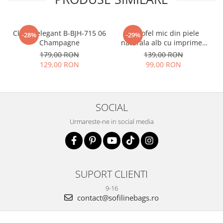
Clutch elegant B-BJH-715 06
Portofel mic din piele
-28%
-29%
Champagne
naturala alb cu imprimeu
B-8912 07
179,00 RON
139,00 RON
129,00 RON
99,00 RON
SOCIAL
Urmareste-ne in social media
SUPORT CLIENTI
9-16
contact@sofilinebags.ro