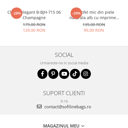
Clutch elegant B-BJH-715 06
Portofel mic din piele
-28%
-29%
Champagne
naturala alb cu imprimeu
B-8912 07
179,00 RON
139,00 RON
129,00 RON
99,00 RON
SOCIAL
Urmareste-ne in social media
SUPORT CLIENTI
9-16
contact@sofilinebags.ro
MAGAZINUL MEU