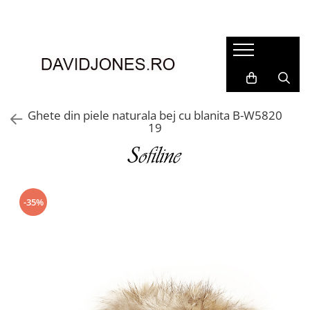
Femei
Accesorii
Clutch
Genti din piele
Ghete din piele naturala bej cu blanita B-W5820
19
Genti si posete
Imbracaminte
Camasi si topuri
Incaltaminte
-35%
Cizme si botine
Mocasini si balerini
Pantofi