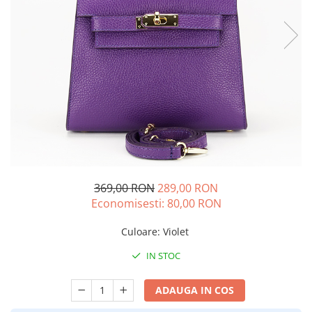
369,00 RON
289,00 RON
Economisesti:
80,00
RON
Culoare
:
Violet
IN STOC
ADAUGA IN COS