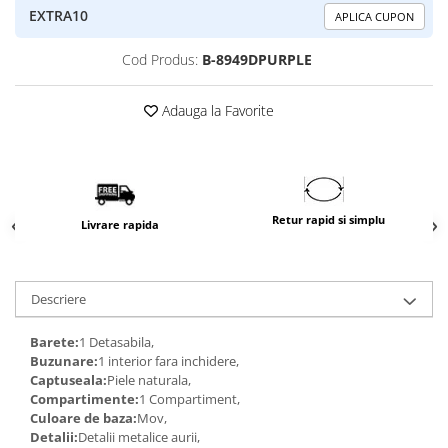
EXTRA10
APLICA CUPON
Cod Produs:
B-8949DPURPLE
Adauga la Favorite
Retur rapid si simplu
Livrare rapida
Descriere
Barete:
1 Detasabila,
Buzunare:
1 interior fara inchidere,
Captuseala:
Piele naturala,
Compartimente:
1 Compartiment,
Culoare de baza:
Mov,
Detalii:
Detalii metalice aurii,