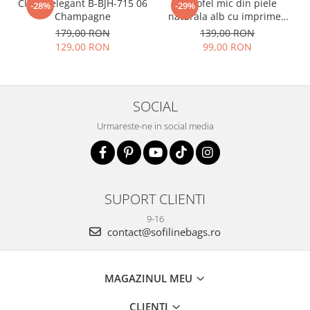
Clutch elegant B-BJH-715 06
Portofel mic din piele
-28%
-29%
Champagne
naturala alb cu imprimeu
B-8912 07
179,00 RON
139,00 RON
129,00 RON
99,00 RON
SOCIAL
Urmareste-ne in social media
SUPORT CLIENTI
9-16
contact@sofilinebags.ro
MAGAZINUL MEU
CLIENTI