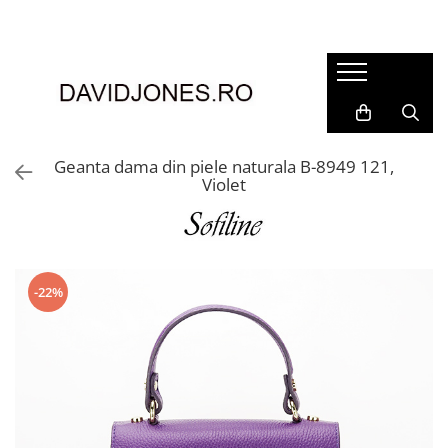
Femei
Accesorii
Clutch
Genti din piele
Geanta dama din piele naturala B-8949 121,
Violet
Genti si posete
Imbracaminte
Camasi si topuri
Incaltaminte
-22%
Cizme si botine
Mocasini si balerini
Pantofi