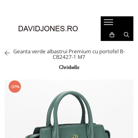
Femei
Accesorii
Clutch
Genti din piele
Geanta verde albastrui Premium cu portofel B-
CB2427-1 M7
Genti si posete
Imbracaminte
Camasi si topuri
Incaltaminte
-37%
Cizme si botine
Mocasini si balerini
Pantofi