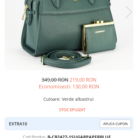
349,00 RON
219,00 RON
Economisesti:
130,00
RON
Culoare
:
Verde albastrui
STOC EPUIZAT
EXTRA10
APLICA CUPON
Cod Produs:
B-CB2427-1SUGARPAPERBLUE