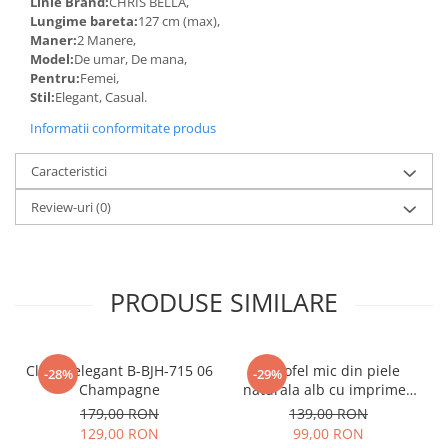
Linie Brand:
CHRIS BELLA,
Lungime bareta:
127 cm (max),
Maner:
2 Manere,
Model:
De umar, De mana,
Pentru:
Femei,
Stil:
Elegant, Casual.
Informatii conformitate produs
Caracteristici
Review-uri
(0)
PRODUSE SIMILARE
Clutch elegant B-BJH-715 06
Portofel mic din piele
-28%
-29%
Champagne
naturala alb cu imprimeu
B-8912 07
179,00 RON
139,00 RON
129,00 RON
99,00 RON