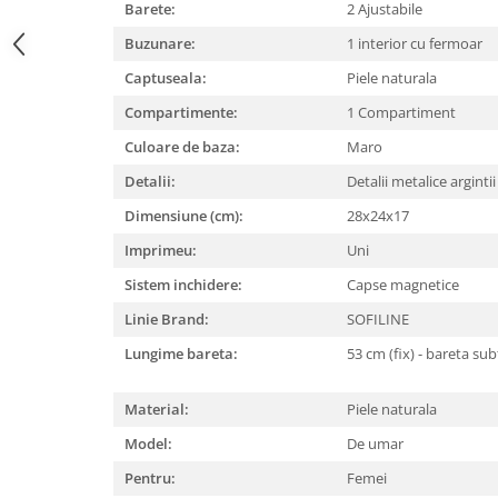
Barete:
2 Ajustabile
Buzunare:
1 interior cu fermoar
Captuseala:
Piele naturala
Compartimente:
1 Compartiment
Culoare de baza:
Maro
Detalii:
Detalii metalice arginti
Dimensiune (cm):
28x24x17
Imprimeu:
Uni
Sistem inchidere:
Capse magnetice
Linie Brand:
SOFILINE
Lungime bareta:
53 cm (fix) - bareta sub
Material:
Piele naturala
Model:
De umar
Pentru:
Femei