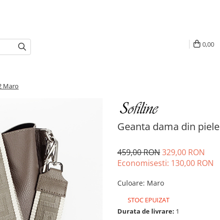
0,00
22 Maro
Geanta dama din piele
459,00 RON
329,00 RON
Economisesti:
130,00
RON
Culoare
:
Maro
STOC EPUIZAT
Durata de livrare:
1