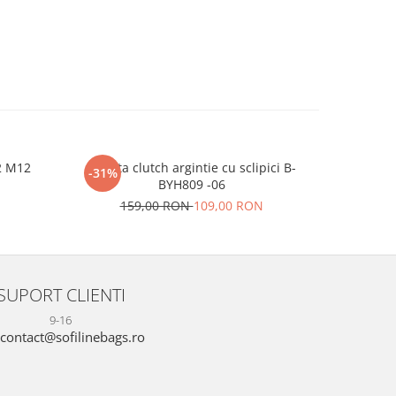
2 M12
Geanta clutch argintie cu sclipici B-
Sandale b
-31%
-24%
BYH809 -06
N
159,00 RON
109,00 RON
16
SUPORT CLIENTI
9-16
contact@sofilinebags.ro