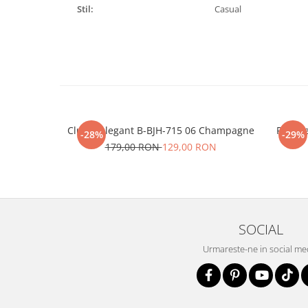
Stil:
Casual
Clutch elegant B-BJH-715 06 Champagne
Portofe
-28%
-29%
179,00 RON
129,00 RON
SOCIAL
Urmareste-ne in social me