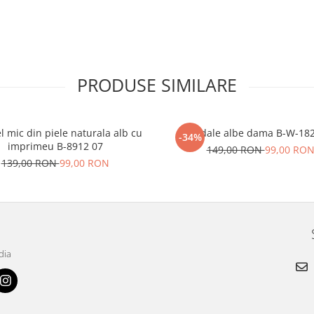
PRODUSE SIMILARE
l mic din piele naturala alb cu
Sandale albe dama B-W-18
-34%
imprimeu B-8912 07
149,00 RON
99,00 RO
139,00 RON
99,00 RON
dia