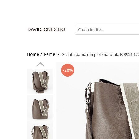
Femei
Accesorii
Clutch
Genti din piele
Home /
Femei /
Geanta dama din piele naturala B-8951 1
Genti si posete
Imbracaminte
-28%
Camasi si topuri
Incaltaminte
Cizme si botine
Mocasini si balerini
Pantofi