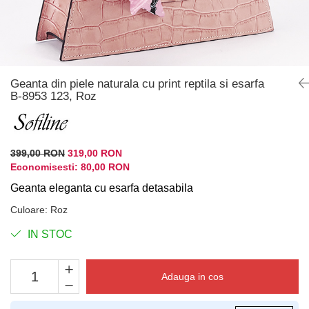
Geanta din piele naturala cu print reptila si esarfa
B-8953 123, Roz
399,00 RON
319,00 RON
Economisesti:
80,00
RON
Geanta eleganta cu esarfa detasabila
Culoare
:
Roz
IN STOC
Adauga in cos