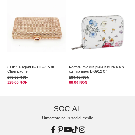
Clutch elegant B-BJH-715 06
Portofel mic din piele naturala alb
Sa
Champagne
cu imprimeu B-8912 07
14
179,00 RON
139,00 RON
99
129,00 RON
99,00 RON
SOCIAL
Urmareste-ne in social media