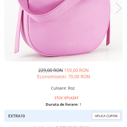
229,00 RON
159,00 RON
Economisesti:
70,00
RON
Culoare
:
Roz
STOC EPUIZAT
Durata de livrare:
1
EXTRA10
APLICA CUPON