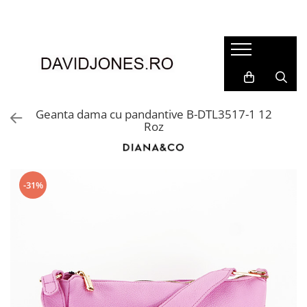
Femei
Accesorii
Clutch
Genti din piele
Geanta dama cu pandantive B-DTL3517-1 12
Roz
Genti si posete
Imbracaminte
Camasi si topuri
-31%
Incaltaminte
Cizme si botine
Mocasini si balerini
Pantofi