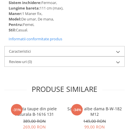
Sistem inchidere:
Fermoar,
Lungime bareta:
111 cm (max),
Maner:
1 Maner fix,
Model:
De umar, De mana,
Pentru:
Femei,
Stil:
Casual.
Informatii conformitate produs
Caracteristici
Review-uri
(0)
PRODUSE SIMILARE
Geanta taupe din piele
Sandale albe dama B-W-182
-31%
-34%
naturala B-1616 131
M12
389,00 RON
149,00 RON
269,00 RON
99,00 RON