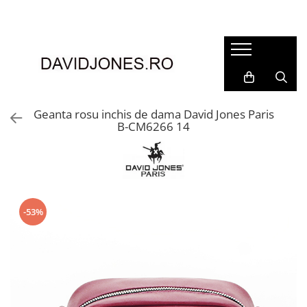
Femei
Accesorii
Clutch
Genti din piele
Geanta rosu inchis de dama David Jones Paris
B-CM6266 14
Genti si posete
Imbracaminte
Camasi si topuri
Incaltaminte
Cizme si botine
-53%
Mocasini si balerini
Pantofi