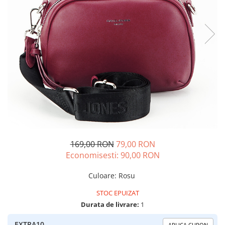
169,00 RON
79,00 RON
Economisesti:
90,00
RON
Culoare
:
Rosu
STOC EPUIZAT
Durata de livrare:
1
EXTRA10
APLICA CUPON