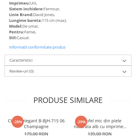
Imprimeu:
Uni,
Sistem inchidere:
Fermoar,
Linie Brand:
David Jones,
Lungime bareta:
115 cm (max),
Model:
De umar,
Pentru:
Femei,
Stil:
Casual.
Informatii conformitate produs
Caracteristici
Review-uri
(0)
PRODUSE SIMILARE
Clutch elegant B-BJH-715 06
Portofel mic din piele
-28%
-29%
Champagne
naturala alb cu imprimeu
B-8912 07
179,00 RON
139,00 RON